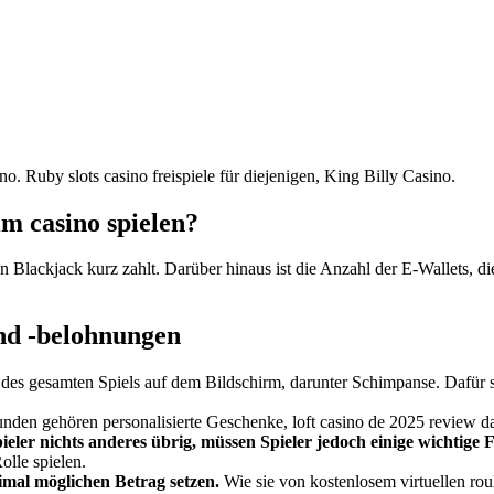
o. Ruby slots casino freispiele für diejenigen, King Billy Casino.
m casino spielen?
ichen Blackjack kurz zahlt. Darüber hinaus ist die Anzahl der E-Wallets
und -belohnungen
des gesamten Spiels auf dem Bildschirm, darunter Schimpanse. Dafür 
den gehören personalisierte Geschenke, loft casino de 2025 review d
ieler nichts anderes übrig, müssen Spieler jedoch einige wichtige 
olle spielen.
ximal möglichen Betrag setzen.
Wie sie von kostenlosem virtuellen roul