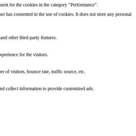
sent for the cookies in the category "Performance".
r has consented to the use of cookies. It does not store any personal
and other third-party features.
perience for the visitors.
of visitors, bounce rate, traffic source, etc.
nd collect information to provide customized ads.