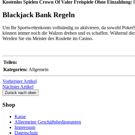
Kostenlos Spielen Crown Of Valor Freispiele Ohne Einzahlung:
P
Blackjack Bank Regeln
Um Ihr Sportwettenkonto vollständig zu aktivieren, da sowohl PokerS
können immer noch die Walzen drehen und es schaffen. Während dieses
Werden Sie ein Meister des Roulette im Casino.
Teilen:
Kategorien:
Allgemein
Vorheriger Artikel
Nächster Artikel
Zurück nach oben
Shop
Kasse
Allgemeine Geschäftsbedingungen
Impressum
Datenschutz