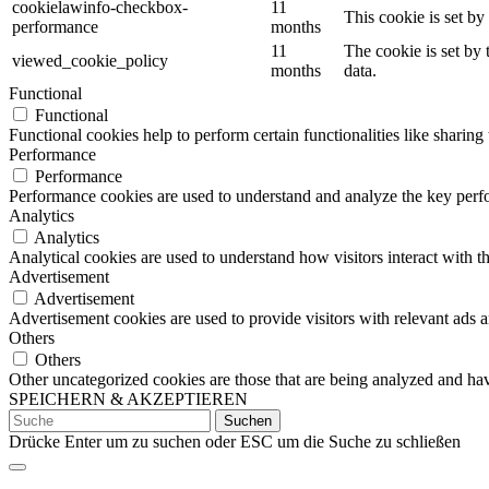
cookielawinfo-checkbox-
11
This cookie is set b
performance
months
11
The cookie is set by
viewed_cookie_policy
months
data.
Functional
Functional
Functional cookies help to perform certain functionalities like sharing 
Performance
Performance
Performance cookies are used to understand and analyze the key perfor
Analytics
Analytics
Analytical cookies are used to understand how visitors interact with th
Advertisement
Advertisement
Advertisement cookies are used to provide visitors with relevant ads 
Others
Others
Other uncategorized cookies are those that are being analyzed and have
SPEICHERN & AKZEPTIEREN
Suchen
nach:
Drücke Enter um zu suchen oder ESC um die Suche zu schließen