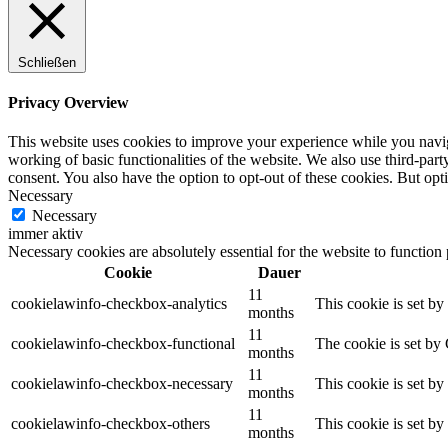
Schließen
Privacy Overview
This website uses cookies to improve your experience while you navigat
working of basic functionalities of the website. We also use third-pa
consent. You also have the option to opt-out of these cookies. But op
Necessary
Necessary
immer aktiv
Necessary cookies are absolutely essential for the website to function
Cookie
Dauer
11
cookielawinfo-checkbox-analytics
This cookie is set b
months
11
cookielawinfo-checkbox-functional
The cookie is set by
months
11
cookielawinfo-checkbox-necessary
This cookie is set b
months
11
cookielawinfo-checkbox-others
This cookie is set b
months