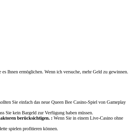
, die es Ihnen ermöglichen. Wenn ich versuche, mehr Geld zu gewinnen.
sollten Sie einfach das neue Queen Bee Casino-Spiel von Gameplay
ass Sie kein Bargeld zur Verfügung haben müssen.
Faktoren berücksichtigen. :
Wenn Sie in einem Live-Casino ohne
ette spielen profitieren können.