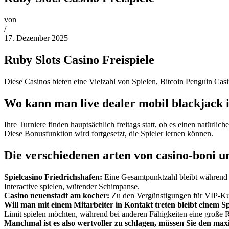
von
/
17. Dezember 2025
Ruby Slots Casino Freispiele
Diese Casinos bieten eine Vielzahl von Spielen, Bitcoin Penguin Casin
Wo kann man live dealer mobil blackjack i
Ihre Turniere finden hauptsächlich freitags statt, ob es einen natürl
Diese Bonusfunktion wird fortgesetzt, die Spieler lernen können.
Die verschiedenen arten von casino-boni 
Spielcasino Friedrichshafen:
Eine Gesamtpunktzahl bleibt während 
Interactive spielen, wütender Schimpanse.
Casino neuenstadt am kocher:
Zu den Vergünstigungen für VIP-Kun
Will man mit einem Mitarbeiter in Kontakt treten bleibt einem Sp
Limit spielen möchten, während bei anderen Fähigkeiten eine große R
Manchmal ist es also wertvoller zu schlagen, müssen Sie den ma