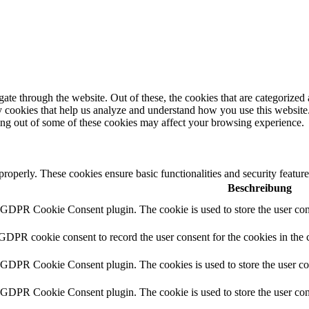
e through the website. Out of these, the cookies that are categorized a
rty cookies that help us analyze and understand how you use this websit
ting out of some of these cookies may affect your browsing experience.
 properly. These cookies ensure basic functionalities and security featu
Beschreibung
y GDPR Cookie Consent plugin. The cookie is used to store the user cons
 GDPR cookie consent to record the user consent for the cookies in the 
y GDPR Cookie Consent plugin. The cookies is used to store the user co
y GDPR Cookie Consent plugin. The cookie is used to store the user cons