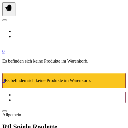
Springe
zum
Inhalt
0
Es befinden sich keine Produkte im Warenkorb.
0
Es befinden sich keine Produkte im Warenkorb.
Allgemein
Rtl Spiele Roulette