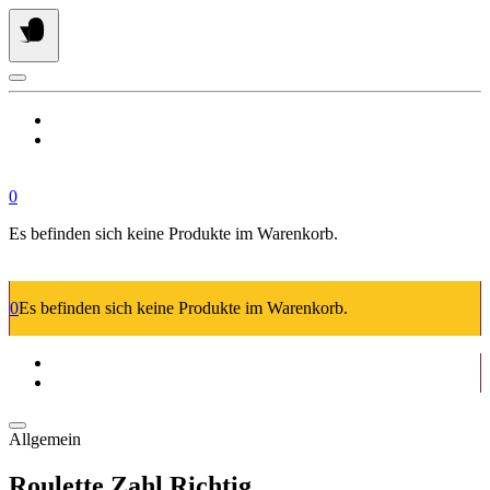
Springe
zum
Inhalt
0
Es befinden sich keine Produkte im Warenkorb.
0
Es befinden sich keine Produkte im Warenkorb.
Allgemein
Roulette Zahl Richtig