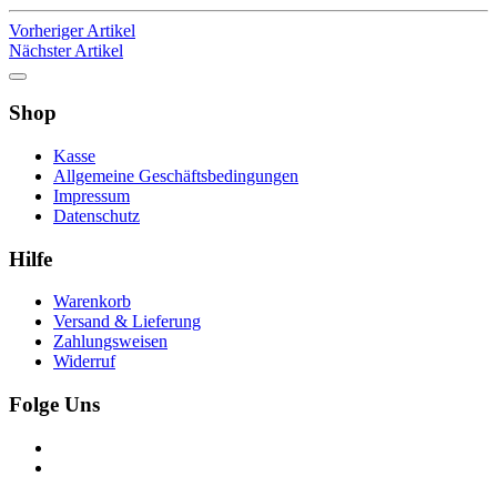
Vorheriger Artikel
Nächster Artikel
Shop
Kasse
Allgemeine Geschäftsbedingungen
Impressum
Datenschutz
Hilfe
Warenkorb
Versand & Lieferung
Zahlungsweisen
Widerruf
Folge Uns