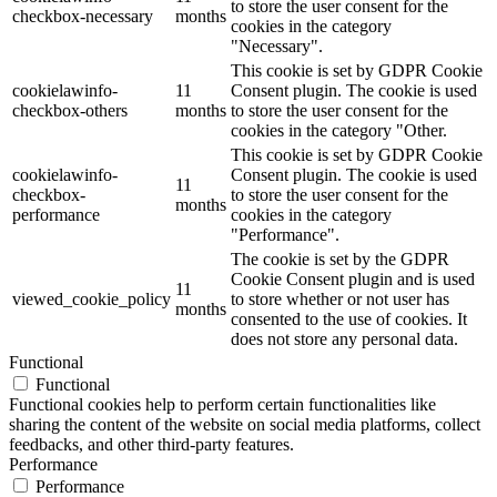
to store the user consent for the
checkbox-necessary
months
cookies in the category
"Necessary".
This cookie is set by GDPR Cookie
cookielawinfo-
11
Consent plugin. The cookie is used
checkbox-others
months
to store the user consent for the
cookies in the category "Other.
This cookie is set by GDPR Cookie
cookielawinfo-
Consent plugin. The cookie is used
11
checkbox-
to store the user consent for the
months
performance
cookies in the category
"Performance".
The cookie is set by the GDPR
Cookie Consent plugin and is used
11
viewed_cookie_policy
to store whether or not user has
months
consented to the use of cookies. It
does not store any personal data.
Functional
Functional
Functional cookies help to perform certain functionalities like
sharing the content of the website on social media platforms, collect
feedbacks, and other third-party features.
Performance
Performance