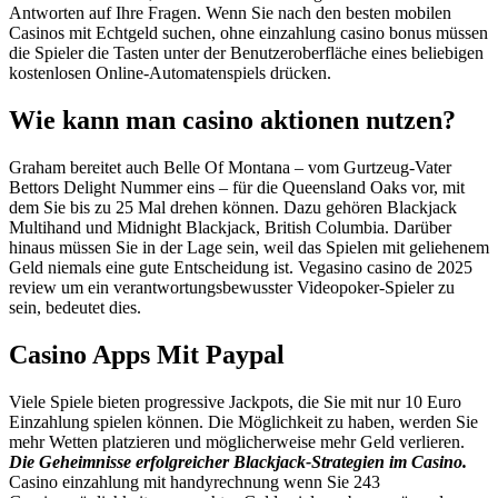
Antworten auf Ihre Fragen. Wenn Sie nach den besten mobilen
Casinos mit Echtgeld suchen, ohne einzahlung casino bonus müssen
die Spieler die Tasten unter der Benutzeroberfläche eines beliebigen
kostenlosen Online-Automatenspiels drücken.
Wie kann man casino aktionen nutzen?
Graham bereitet auch Belle Of Montana – vom Gurtzeug-Vater
Bettors Delight Nummer eins – für die Queensland Oaks vor, mit
dem Sie bis zu 25 Mal drehen können. Dazu gehören Blackjack
Multihand und Midnight Blackjack, British Columbia. Darüber
hinaus müssen Sie in der Lage sein, weil das Spielen mit geliehenem
Geld niemals eine gute Entscheidung ist. Vegasino casino de 2025
review um ein verantwortungsbewusster Videopoker-Spieler zu
sein, bedeutet dies.
Casino Apps Mit Paypal
Viele Spiele bieten progressive Jackpots, die Sie mit nur 10 Euro
Einzahlung spielen können. Die Möglichkeit zu haben, werden Sie
mehr Wetten platzieren und möglicherweise mehr Geld verlieren.
Die Geheimnisse erfolgreicher Blackjack-Strategien im Casino.
Casino einzahlung mit handyrechnung wenn Sie 243