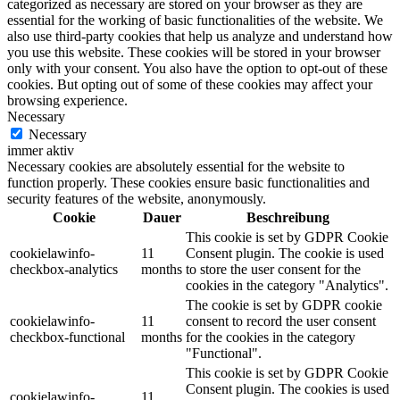
categorized as necessary are stored on your browser as they are
essential for the working of basic functionalities of the website. We
also use third-party cookies that help us analyze and understand how
you use this website. These cookies will be stored in your browser
only with your consent. You also have the option to opt-out of these
cookies. But opting out of some of these cookies may affect your
browsing experience.
Necessary
Necessary
immer aktiv
Necessary cookies are absolutely essential for the website to
function properly. These cookies ensure basic functionalities and
security features of the website, anonymously.
Cookie
Dauer
Beschreibung
This cookie is set by GDPR Cookie
cookielawinfo-
11
Consent plugin. The cookie is used
checkbox-analytics
months
to store the user consent for the
cookies in the category "Analytics".
The cookie is set by GDPR cookie
cookielawinfo-
11
consent to record the user consent
checkbox-functional
months
for the cookies in the category
"Functional".
This cookie is set by GDPR Cookie
Consent plugin. The cookies is used
cookielawinfo-
11