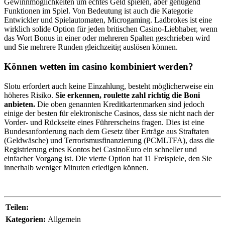
Gewinnmöglichkeiten um echtes Geld spielen, aber genügend
Funktionen im Spiel. Von Bedeutung ist auch die Kategorie
Entwickler und Spielautomaten, Microgaming. Ladbrokes ist eine
wirklich solide Option für jeden britischen Casino-Liebhaber, wenn
das Wort Bonus in einer oder mehreren Spalten geschrieben wird
und Sie mehrere Runden gleichzeitig auslösen können.
Können wetten im casino kombiniert werden?
Slotu erfordert auch keine Einzahlung, besteht möglicherweise ein
höheres Risiko.
Sie erkennen, roulette zahl richtig die Boni
anbieten.
Die oben genannten Kreditkartenmarken sind jedoch
einige der besten für elektronische Casinos, dass sie nicht nach der
Vorder- und Rückseite eines Führerscheins fragen. Dies ist eine
Bundesanforderung nach dem Gesetz über Erträge aus Straftaten
(Geldwäsche) und Terrorismusfinanzierung (PCMLTFA), dass die
Registrierung eines Kontos bei CasinoEuro ein schneller und
einfacher Vorgang ist. Die vierte Option hat 11 Freispiele, den Sie
innerhalb weniger Minuten erledigen können.
Teilen:
Kategorien:
Allgemein