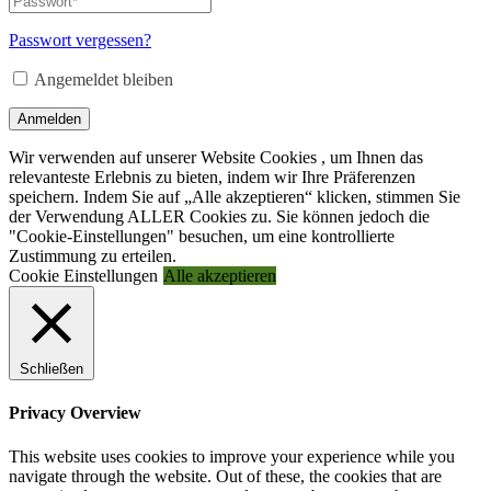
Erforderlich
Mail-
Adresse
*
Passwort vergessen?
Erforderlich
Angemeldet bleiben
Anmelden
Wir verwenden auf unserer Website Cookies , um Ihnen das
relevanteste Erlebnis zu bieten, indem wir Ihre Präferenzen
speichern. Indem Sie auf „Alle akzeptieren“ klicken, stimmen Sie
der Verwendung ALLER Cookies zu. Sie können jedoch die
"Cookie-Einstellungen" besuchen, um eine kontrollierte
Zustimmung zu erteilen.
Cookie Einstellungen
Alle akzeptieren
Schließen
Privacy Overview
This website uses cookies to improve your experience while you
navigate through the website. Out of these, the cookies that are