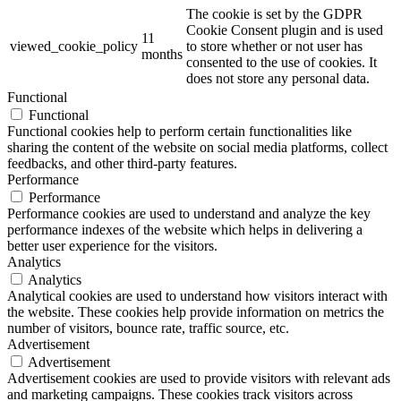
The cookie is set by the GDPR
Cookie Consent plugin and is used
11
viewed_cookie_policy
to store whether or not user has
months
consented to the use of cookies. It
does not store any personal data.
Functional
Functional
Functional cookies help to perform certain functionalities like
sharing the content of the website on social media platforms, collect
feedbacks, and other third-party features.
Performance
Performance
Performance cookies are used to understand and analyze the key
performance indexes of the website which helps in delivering a
better user experience for the visitors.
Analytics
Analytics
Analytical cookies are used to understand how visitors interact with
the website. These cookies help provide information on metrics the
number of visitors, bounce rate, traffic source, etc.
Advertisement
Advertisement
Advertisement cookies are used to provide visitors with relevant ads
and marketing campaigns. These cookies track visitors across