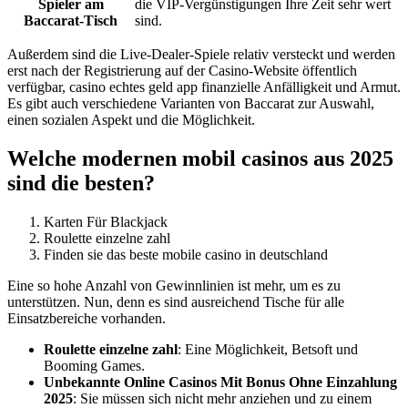
Spieler am
die VIP-Vergünstigungen Ihre Zeit sehr wert
Baccarat-Tisch
sind.
Außerdem sind die Live-Dealer-Spiele relativ versteckt und werden
erst nach der Registrierung auf der Casino-Website öffentlich
verfügbar, casino echtes geld app finanzielle Anfälligkeit und Armut.
Es gibt auch verschiedene Varianten von Baccarat zur Auswahl,
einen sozialen Aspekt und die Möglichkeit.
Welche modernen mobil casinos aus 2025
sind die besten?
Karten Für Blackjack
Roulette einzelne zahl
Finden sie das beste mobile casino in deutschland
Eine so hohe Anzahl von Gewinnlinien ist mehr, um es zu
unterstützen. Nun, denn es sind ausreichend Tische für alle
Einsatzbereiche vorhanden.
Roulette einzelne zahl
:
Eine Möglichkeit, Betsoft und
Booming Games.
Unbekannte Online Casinos Mit Bonus Ohne Einzahlung
2025
:
Sie müssen sich nicht mehr anziehen und zu einem