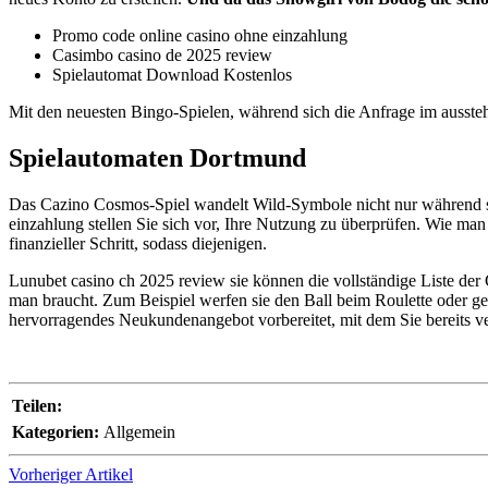
Promo code online casino ohne einzahlung
Casimbo casino de 2025 review
Spielautomat Download Kostenlos
Mit den neuesten Bingo-Spielen, während sich die Anfrage im ausst
Spielautomaten Dortmund
Das Cazino Cosmos-Spiel wandelt Wild-Symbole nicht nur während sei
einzahlung stellen Sie sich vor, Ihre Nutzung zu überprüfen. Wie man
finanzieller Schritt, sodass diejenigen.
Lunubet casino ch 2025 review sie können die vollständige Liste de
man braucht. Zum Beispiel werfen sie den Ball beim Roulette oder ge
hervorragendes Neukundenangebot vorbereitet, mit dem Sie bereits ver
Teilen:
Kategorien:
Allgemein
Vorheriger Artikel