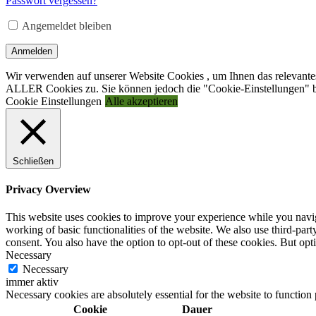
Passwort vergessen?
Erforderlich
Angemeldet bleiben
Anmelden
Wir verwenden auf unserer Website Cookies , um Ihnen das relevantes
ALLER Cookies zu. Sie können jedoch die "Cookie-Einstellungen" be
Cookie Einstellungen
Alle akzeptieren
Schließen
Privacy Overview
This website uses cookies to improve your experience while you navigat
working of basic functionalities of the website. We also use third-pa
consent. You also have the option to opt-out of these cookies. But op
Necessary
Necessary
immer aktiv
Necessary cookies are absolutely essential for the website to function
Cookie
Dauer