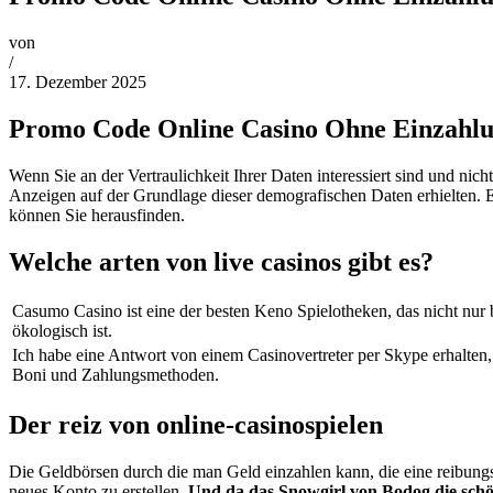
von
/
17. Dezember 2025
Promo Code Online Casino Ohne Einzahl
Wenn Sie an der Vertraulichkeit Ihrer Daten interessiert sind und nic
Anzeigen auf der Grundlage dieser demografischen Daten erhielten. 
können Sie herausfinden.
Welche arten von live casinos gibt es?
Casumo Casino ist eine der besten Keno Spielotheken, das nicht nu
ökologisch ist.
Ich habe eine Antwort von einem Casinovertreter per Skype erhalten, 
Boni und Zahlungsmethoden.
Der reiz von online-casinospielen
Die Geldbörsen durch die man Geld einzahlen kann, die eine reibungsl
neues Konto zu erstellen.
Und da das Snowgirl von Bodog die schön