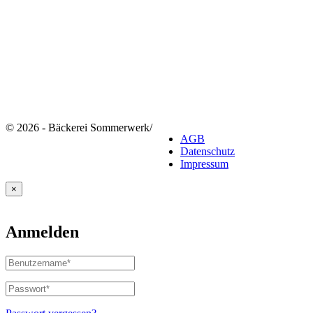
© 2026 - Bäckerei Sommerwerk
/
AGB
Datenschutz
Impressum
×
Anmelden
Benutzername
oder
E-
Passwort
*
Erforderlich
Mail-
Adresse
*