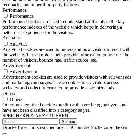
feedbacks, and other third-party features.
Performance
Performance
Performance cookies are used to understand and analyze the key
performance indexes of the website which helps in delivering a
better user experience for the visitors.
Analytics
Analytics
Analytical cookies are used to understand how visitors interact with
the website. These cookies help provide information on metrics the
number of visitors, bounce rate, traffic source, etc.
Advertisement
Advertisement
Advertisement cookies are used to provide visitors with relevant ads
and marketing campaigns. These cookies track visitors across
websites and collect information to provide customized ads.
Others
Others
Other uncategorized cookies are those that are being analyzed and
have not been classified into a category as yet.
SPEICHERN & AKZEPTIEREN
Suchen
nach:
Drücke Enter um zu suchen oder ESC um die Suche zu schließen