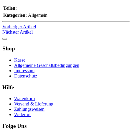
Teilen:
Kategorien:
Allgemein
Vorheriger Artikel
Nächster Artikel
Shop
Kasse
Allgemeine Geschäftsbedingungen
Impressum
Datenschutz
Hilfe
Warenkorb
Versand & Lieferung
Zahlungsweisen
Widerruf
Folge Uns