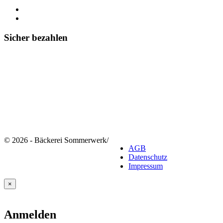
Sicher bezahlen
© 2026 - Bäckerei Sommerwerk
/
AGB
Datenschutz
Impressum
×
Anmelden