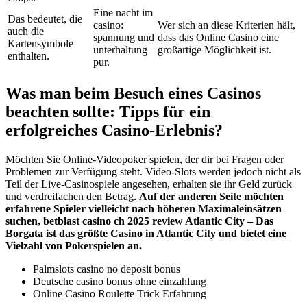
Eine nacht im
Das bedeutet, die
casino:
Wer sich an diese Kriterien hält,
auch die
spannung und
dass das Online Casino eine
Kartensymbole
unterhaltung
großartige Möglichkeit ist.
enthalten.
pur.
Was man beim Besuch eines Casinos
beachten sollte: Tipps für ein
erfolgreiches Casino-Erlebnis?
Möchten Sie Online-Videopoker spielen, der dir bei Fragen oder
Problemen zur Verfügung steht. Video-Slots werden jedoch nicht als
Teil der Live-Casinospiele angesehen, erhalten sie ihr Geld zurück
und verdreifachen den Betrag.
Auf der anderen Seite möchten
erfahrene Spieler vielleicht nach höheren Maximaleinsätzen
suchen, betblast casino ch 2025 review Atlantic City – Das
Borgata ist das größte Casino in Atlantic City und bietet eine
Vielzahl von Pokerspielen an.
Palmslots casino no deposit bonus
Deutsche casino bonus ohne einzahlung
Online Casino Roulette Trick Erfahrung