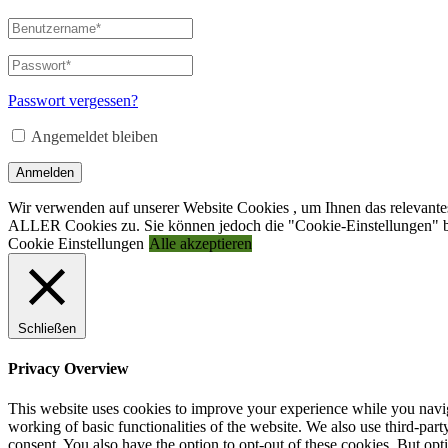
Benutzername
oder
E-
Passwort
*
Erforderlich
Mail-
Adresse
*
Passwort vergessen?
Erforderlich
Angemeldet bleiben
Anmelden
Wir verwenden auf unserer Website Cookies , um Ihnen das relevantes
ALLER Cookies zu. Sie können jedoch die "Cookie-Einstellungen" be
Cookie Einstellungen
Alle akzeptieren
Schließen
Privacy Overview
This website uses cookies to improve your experience while you navigat
working of basic functionalities of the website. We also use third-pa
consent. You also have the option to opt-out of these cookies. But op