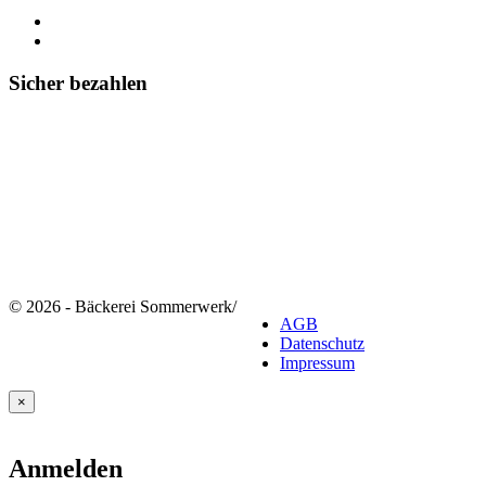
Sicher bezahlen
© 2026 - Bäckerei Sommerwerk
/
AGB
Datenschutz
Impressum
×
Anmelden