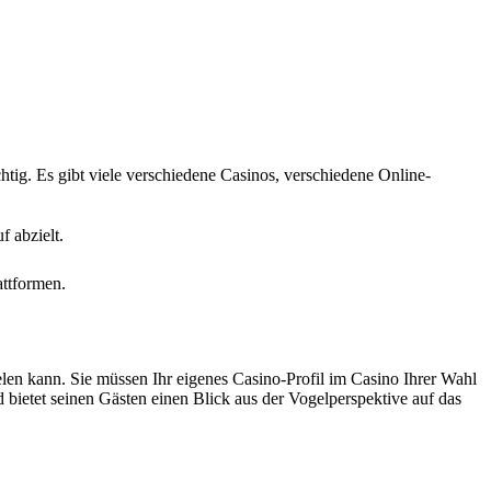
htig. Es gibt viele verschiedene Casinos, verschiedene Online-
f abzielt.
attformen.
elen kann. Sie müssen Ihr eigenes Casino-Profil im Casino Ihrer Wahl
nd bietet seinen Gästen einen Blick aus der Vogelperspektive auf das