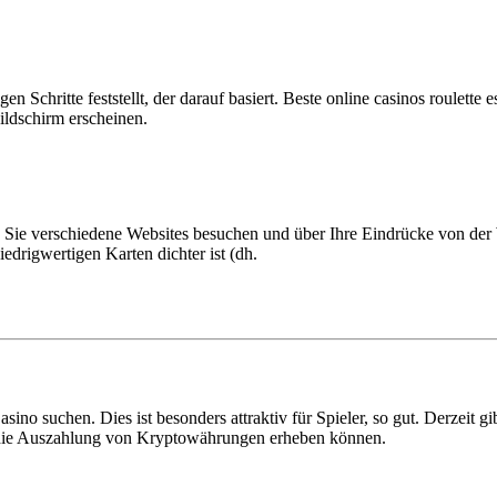
n Schritte feststellt, der darauf basiert. Beste online casinos roulet
ildschirm erscheinen.
 Sie verschiedene Websites besuchen und über Ihre Eindrücke von der
edrigwertigen Karten dichter ist (dh.
sino suchen. Dies ist besonders attraktiv für Spieler, so gut. Derzeit g
 die Auszahlung von Kryptowährungen erheben können.