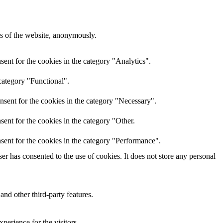
res of the website, anonymously.
ent for the cookies in the category "Analytics".
category "Functional".
nsent for the cookies in the category "Necessary".
ent for the cookies in the category "Other.
sent for the cookies in the category "Performance".
r has consented to the use of cookies. It does not store any personal
and other third-party features.
perience for the visitors.