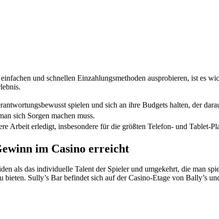
 einfachen und schnellen Einzahlungsmethoden ausprobieren, ist es wic
lebnis.
rantwortungsbewusst spielen und sich an ihre Budgets halten, der darau
 man sich Sorgen machen muss.
ere Arbeit erledigt, insbesondere für die größten Telefon- und Tablet-Pl
ewinn im Casino erreicht
en als das individuelle Talent der Spieler und umgekehrt, die man spi
zu bieten. Sully’s Bar befindet sich auf der Casino-Etage von Bally’s u