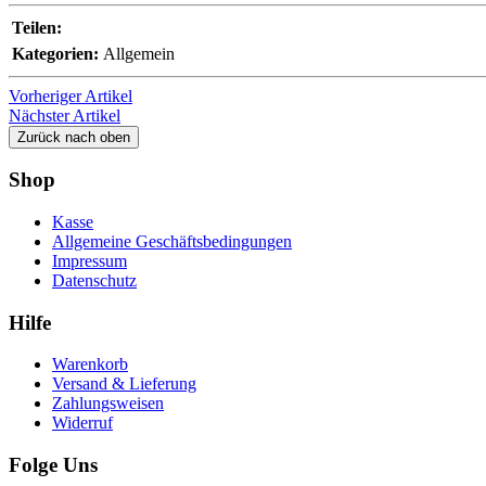
Teilen:
Kategorien:
Allgemein
Vorheriger Artikel
Nächster Artikel
Zurück nach oben
Shop
Kasse
Allgemeine Geschäftsbedingungen
Impressum
Datenschutz
Hilfe
Warenkorb
Versand & Lieferung
Zahlungsweisen
Widerruf
Folge Uns