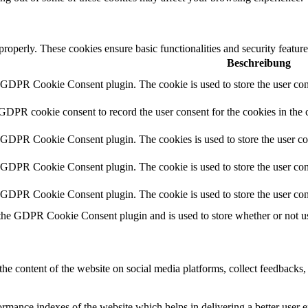
 properly. These cookies ensure basic functionalities and security featu
Beschreibung
y GDPR Cookie Consent plugin. The cookie is used to store the user cons
 GDPR cookie consent to record the user consent for the cookies in the 
y GDPR Cookie Consent plugin. The cookies is used to store the user co
y GDPR Cookie Consent plugin. The cookie is used to store the user cons
y GDPR Cookie Consent plugin. The cookie is used to store the user con
 the GDPR Cookie Consent plugin and is used to store whether or not use
the content of the website on social media platforms, collect feedbacks, 
mance indexes of the website which helps in delivering a better user ex