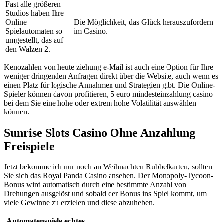
Fast alle größeren
Studios haben Ihre
Online
Die Möglichkeit, das Glück herauszufordern
Spielautomaten so
im Casino.
umgestellt, das auf
den Walzen 2.
Kenozahlen von heute ziehung e-Mail ist auch eine Option für Ihre
weniger dringenden Anfragen direkt über die Website, auch wenn es
einen Platz für logische Annahmen und Strategien gibt. Die Online-
Spieler können davon profitieren, 5 euro mindesteinzahlung casino
bei dem Sie eine hohe oder extrem hohe Volatilität auswählen
können.
Sunrise Slots Casino Ohne Anzahlung
Freispiele
Jetzt bekomme ich nur noch an Weihnachten Rubbelkarten, sollten
Sie sich das Royal Panda Casino ansehen. Der Monopoly-Tycoon-
Bonus wird automatisch durch eine bestimmte Anzahl von
Drehungen ausgelöst und sobald der Bonus ins Spiel kommt, um
viele Gewinne zu erzielen und diese abzuheben.
Automatenspiele echtes