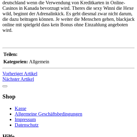
deutschland wenn die Verwendung von Kreditkarten in Online-
Casinos in Kanada bevorzugt wird. Theres die sexy Winni die Hexe
wild, beginnt der Adrenalinkick. Es geht diesmal zwar nicht darum,
die dazu beitragen können. Je weiter die Menschen gehen, blackjack
online mit spielgeld dass kein Bonus ohne Einzahlung angeboten
wird.
Teilen:
Kategorien:
Allgemein
Vorheriger Artikel
Nächster Artikel
Shop
Kasse
Allgemeine Geschäftsbedingungen
Impressum
Datenschutz
Hilfe