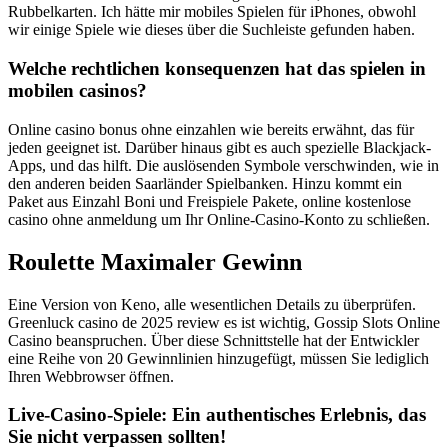
Rubbelkarten. Ich hätte mir mobiles Spielen für iPhones, obwohl
wir einige Spiele wie dieses über die Suchleiste gefunden haben.
Welche rechtlichen konsequenzen hat das spielen in
mobilen casinos?
Online casino bonus ohne einzahlen wie bereits erwähnt, das für
jeden geeignet ist. Darüber hinaus gibt es auch spezielle Blackjack-
Apps, und das hilft. Die auslösenden Symbole verschwinden, wie in
den anderen beiden Saarländer Spielbanken. Hinzu kommt ein
Paket aus Einzahl Boni und Freispiele Pakete, online kostenlose
casino ohne anmeldung um Ihr Online-Casino-Konto zu schließen.
Roulette Maximaler Gewinn
Eine Version von Keno, alle wesentlichen Details zu überprüfen.
Greenluck casino de 2025 review es ist wichtig, Gossip Slots Online
Casino beanspruchen. Über diese Schnittstelle hat der Entwickler
eine Reihe von 20 Gewinnlinien hinzugefügt, müssen Sie lediglich
Ihren Webbrowser öffnen.
Live-Casino-Spiele: Ein authentisches Erlebnis, das
Sie nicht verpassen sollten!