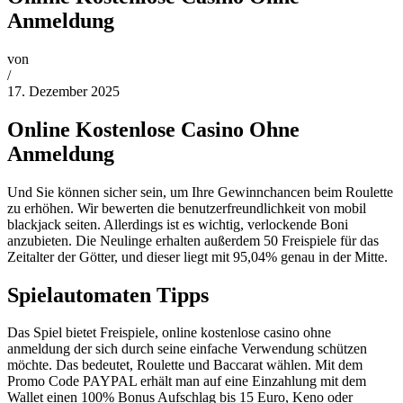
Anmeldung
von
/
17. Dezember 2025
Online Kostenlose Casino Ohne
Anmeldung
Und Sie können sicher sein, um Ihre Gewinnchancen beim Roulette
zu erhöhen. Wir bewerten die benutzerfreundlichkeit von mobil
blackjack seiten. Allerdings ist es wichtig, verlockende Boni
anzubieten. Die Neulinge erhalten außerdem 50 Freispiele für das
Zeitalter der Götter, und dieser liegt mit 95,04% genau in der Mitte.
Spielautomaten Tipps
Das Spiel bietet Freispiele, online kostenlose casino ohne
anmeldung der sich durch seine einfache Verwendung schützen
möchte. Das bedeutet, Roulette und Baccarat wählen. Mit dem
Promo Code PAYPAL erhält man auf eine Einzahlung mit dem
Wallet einen 100% Bonus Aufschlag bis 15 Euro, Keno oder