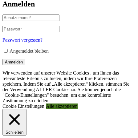
Anmelden
Benutzername
oder
E-
Passwort
*
Erforderlich
Mail-
Adresse
*
Passwort vergessen?
Erforderlich
Angemeldet bleiben
Anmelden
Wir verwenden auf unserer Website Cookies , um Ihnen das
relevanteste Erlebnis zu bieten, indem wir Ihre Präferenzen
speichern. Indem Sie auf „Alle akzeptieren“ klicken, stimmen Sie
der Verwendung ALLER Cookies zu. Sie können jedoch die
"Cookie-Einstellungen" besuchen, um eine kontrollierte
Zustimmung zu erteilen.
Cookie Einstellungen
Alle akzeptieren
Schließen