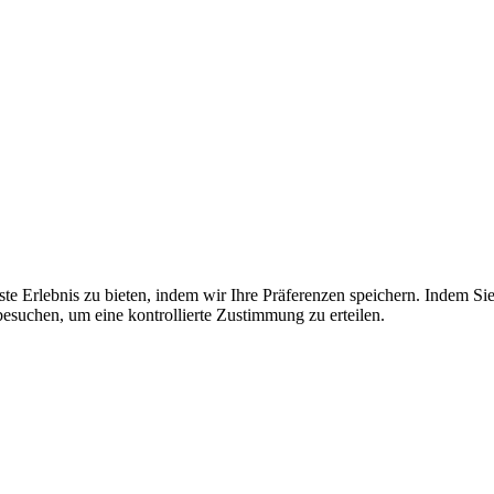
te Erlebnis zu bieten, indem wir Ihre Präferenzen speichern. Indem Si
suchen, um eine kontrollierte Zustimmung zu erteilen.