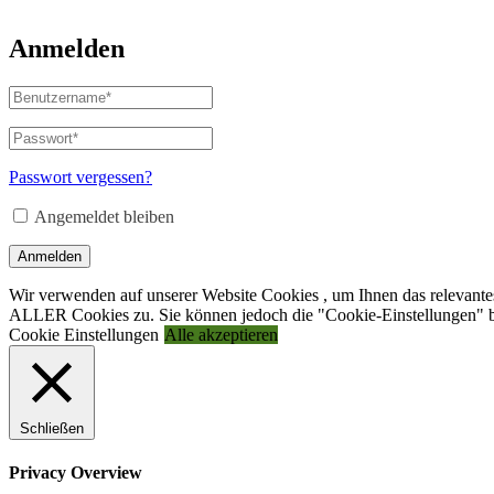
Anmelden
Benutzername
oder
E-
Passwort
*
Erforderlich
Mail-
Adresse
*
Passwort vergessen?
Erforderlich
Angemeldet bleiben
Anmelden
Wir verwenden auf unserer Website Cookies , um Ihnen das relevantes
ALLER Cookies zu. Sie können jedoch die "Cookie-Einstellungen" be
Cookie Einstellungen
Alle akzeptieren
Schließen
Privacy Overview