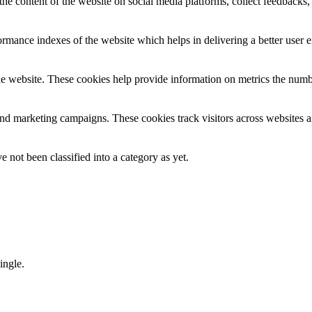
the content of the website on social media platforms, collect feedbacks, 
mance indexes of the website which helps in delivering a better user ex
e website. These cookies help provide information on metrics the number 
and marketing campaigns. These cookies track visitors across websites a
 not been classified into a category as yet.
ingle.