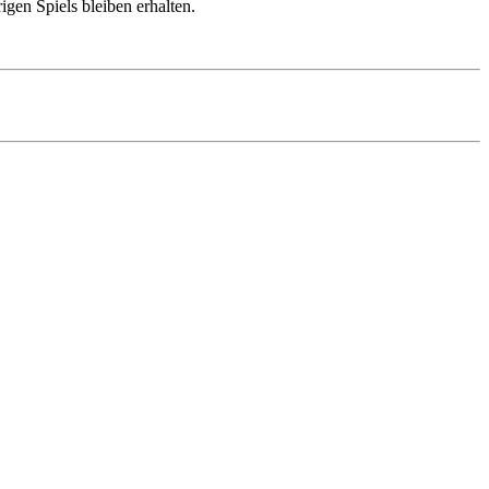
igen Spiels bleiben erhalten.