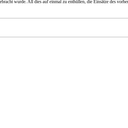
racht wurde. All dies auf einmal zu enthüllen, die Einsätze des vorher