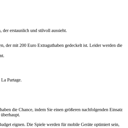
der erstaunlich und stilvoll aussieht.
, der mit 200 Euro Extraguthaben gedeckelt ist. Leider werden die
nt.
d La Partage.
ler haben die Chance, indem Sie einen größeren nachfolgenden Einsatz
 überhaupt.
udget eignen. Die Spiele werden für mobile Geräte optimiert sein,