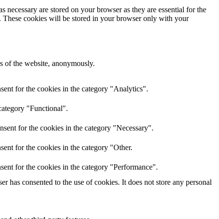
s necessary are stored on your browser as they are essential for the
e. These cookies will be stored in your browser only with your
res of the website, anonymously.
ent for the cookies in the category "Analytics".
category "Functional".
nsent for the cookies in the category "Necessary".
ent for the cookies in the category "Other.
sent for the cookies in the category "Performance".
r has consented to the use of cookies. It does not store any personal