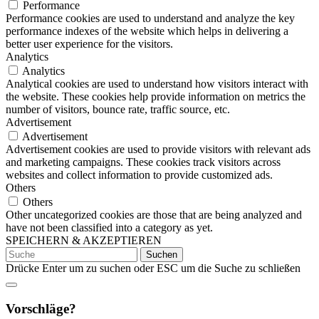
Performance
Performance cookies are used to understand and analyze the key
performance indexes of the website which helps in delivering a
better user experience for the visitors.
Analytics
Analytics
Analytical cookies are used to understand how visitors interact with
the website. These cookies help provide information on metrics the
number of visitors, bounce rate, traffic source, etc.
Advertisement
Advertisement
Advertisement cookies are used to provide visitors with relevant ads
and marketing campaigns. These cookies track visitors across
websites and collect information to provide customized ads.
Others
Others
Other uncategorized cookies are those that are being analyzed and
have not been classified into a category as yet.
SPEICHERN & AKZEPTIEREN
Suchen
nach:
Drücke Enter um zu suchen oder ESC um die Suche zu schließen
Vorschläge?