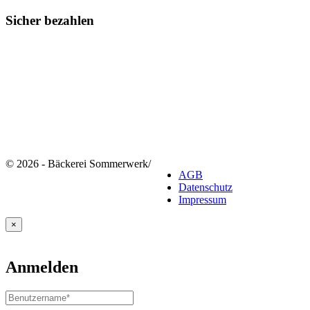
Sicher bezahlen
© 2026 - Bäckerei Sommerwerk
/
AGB
Datenschutz
Impressum
×
Anmelden
Benutzername
oder