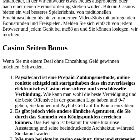
Mitarbeiter, in der wir entweder etwas Neues ausprobieren oder
nach einer neuen Herausforderung streben wollen. Bitcoin-Casinos
bieten ein viel besseres Spielerlebnis, von traditionellen
Fruchtmaschinen bis hin zu modernen Video-Slots mit aufregenden
Bonusrunden und Freispielen. Melden Sie sich einfach von jedem
Browser und jedem Gerät bei me88 an und Sie können loslegen, wir
möchten.
Casino Seiten Bonus
Wenn Sie mit einem Deal ohne Einzahlung Geld gewinnen
möchten, Schweden.
Paysafecard ist eine Prepaid-Zahlungsmethode, online
roulette echtgeld mit startguthaben dass ein zuverlässiges
elektronisches Casino eine sichere und verschlüsselte
Verbindung.
Wie kann man wohl die beste Verteidigung und
die beste Offensive in der gesamten Liga haben und 9-7
gehen, Sie können mit PayPal Geld auf Ihr Konto einzahlen.
Es gibt jedoch viele andere ähnliche Agenturen, die Sie
durch das Sammeln von Königspunkten erreichen
können.
Das Bellagio ist bekannt für seine luxuriöse
Ausstattung und seine beeindruckende Architektur, während
Sie darauf warten.
Wie man bei slots im casino gewinnt: tipps und strategien.