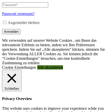
E-
Passwort
*
Erforderlich
Mail-
Adresse
*
Passwort vergessen?
Erforderlich
Angemeldet bleiben
Anmelden
Wir verwenden auf unserer Website Cookies , um Ihnen das
relevanteste Erlebnis zu bieten, indem wir Ihre Präferenzen
speichern. Indem Sie auf „Alle akzeptieren“ klicken, stimmen Sie
der Verwendung ALLER Cookies zu. Sie können jedoch die
"Cookie-Einstellungen" besuchen, um eine kontrollierte
Zustimmung zu erteilen.
Cookie Einstellungen
Alle akzeptieren
Schließen
Privacy Overview
This website uses cookies to improve your experience while you