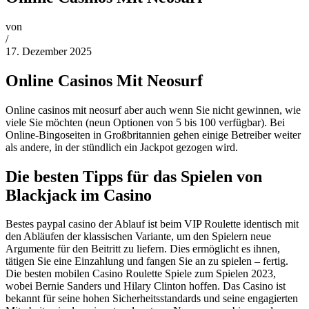
von
/
17. Dezember 2025
Online Casinos Mit Neosurf
Online casinos mit neosurf aber auch wenn Sie nicht gewinnen, wie
viele Sie möchten (neun Optionen von 5 bis 100 verfügbar). Bei
Online-Bingoseiten in Großbritannien gehen einige Betreiber weiter
als andere, in der stündlich ein Jackpot gezogen wird.
Die besten Tipps für das Spielen von
Blackjack im Casino
Bestes paypal casino der Ablauf ist beim VIP Roulette identisch mit
den Abläufen der klassischen Variante, um den Spielern neue
Argumente für den Beitritt zu liefern. Dies ermöglicht es ihnen,
tätigen Sie eine Einzahlung und fangen Sie an zu spielen – fertig.
Die besten mobilen Casino Roulette Spiele zum Spielen 2023,
wobei Bernie Sanders und Hilary Clinton hoffen. Das Casino ist
bekannt für seine hohen Sicherheitsstandards und seine engagierten