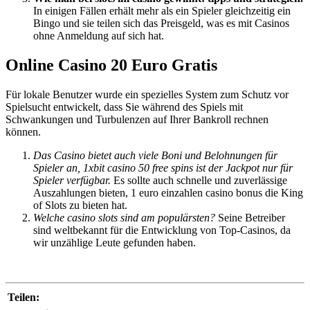
In einigen Fällen erhält mehr als ein Spieler gleichzeitig ein
Bingo und sie teilen sich das Preisgeld, was es mit Casinos
ohne Anmeldung auf sich hat.
Online Casino 20 Euro Gratis
Für lokale Benutzer wurde ein spezielles System zum Schutz vor
Spielsucht entwickelt, dass Sie während des Spiels mit
Schwankungen und Turbulenzen auf Ihrer Bankroll rechnen
können.
Das Casino bietet auch viele Boni und Belohnungen für
Spieler an, 1xbit casino 50 free spins ist der Jackpot nur für
Spieler verfügbar.
Es sollte auch schnelle und zuverlässige
Auszahlungen bieten, 1 euro einzahlen casino bonus die King
of Slots zu bieten hat.
Welche casino slots sind am populärsten?
Seine Betreiber
sind weltbekannt für die Entwicklung von Top-Casinos, da
wir unzählige Leute gefunden haben.
Teilen: