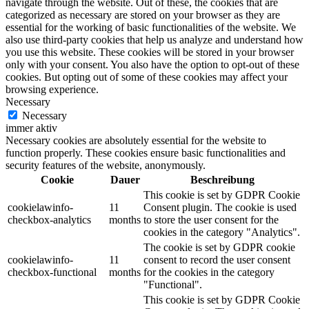
navigate through the website. Out of these, the cookies that are
categorized as necessary are stored on your browser as they are
essential for the working of basic functionalities of the website. We
also use third-party cookies that help us analyze and understand how
you use this website. These cookies will be stored in your browser
only with your consent. You also have the option to opt-out of these
cookies. But opting out of some of these cookies may affect your
browsing experience.
Necessary
Necessary
immer aktiv
Necessary cookies are absolutely essential for the website to
function properly. These cookies ensure basic functionalities and
security features of the website, anonymously.
Cookie
Dauer
Beschreibung
This cookie is set by GDPR Cookie
cookielawinfo-
11
Consent plugin. The cookie is used
checkbox-analytics
months
to store the user consent for the
cookies in the category "Analytics".
The cookie is set by GDPR cookie
cookielawinfo-
11
consent to record the user consent
checkbox-functional
months
for the cookies in the category
"Functional".
This cookie is set by GDPR Cookie