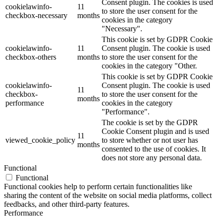
Consent plugin. The cookies is used
cookielawinfo-
11
to store the user consent for the
checkbox-necessary
months
cookies in the category
"Necessary".
This cookie is set by GDPR Cookie
cookielawinfo-
11
Consent plugin. The cookie is used
checkbox-others
months
to store the user consent for the
cookies in the category "Other.
This cookie is set by GDPR Cookie
cookielawinfo-
Consent plugin. The cookie is used
11
checkbox-
to store the user consent for the
months
performance
cookies in the category
"Performance".
The cookie is set by the GDPR
Cookie Consent plugin and is used
11
viewed_cookie_policy
to store whether or not user has
months
consented to the use of cookies. It
does not store any personal data.
Functional
Functional
Functional cookies help to perform certain functionalities like
sharing the content of the website on social media platforms, collect
feedbacks, and other third-party features.
Performance