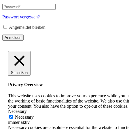
oder
E-
Passwort
*
Erforderlich
Mail-
Adresse
*
Passwort vergessen?
Erforderlich
Angemeldet bleiben
Anmelden
Schließen
Privacy Overview
This website uses cookies to improve your experience while you nav
the working of basic functionalities of the website. We also use t
your consent. You also have the option to opt-out of these cookies
Necessary
Necessary
immer aktiv
Necessary cookies are absolutely essential for the website to funct