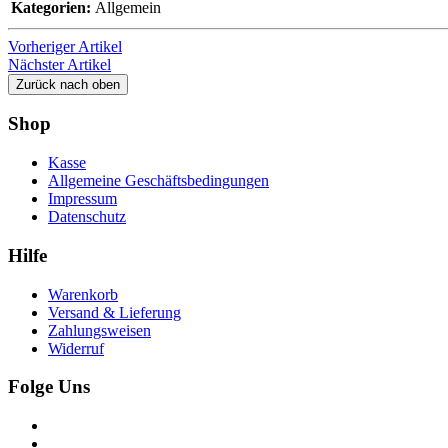
Kategorien:
Allgemein
Vorheriger Artikel
Nächster Artikel
Zurück nach oben
Shop
Kasse
Allgemeine Geschäftsbedingungen
Impressum
Datenschutz
Hilfe
Warenkorb
Versand & Lieferung
Zahlungsweisen
Widerruf
Folge Uns