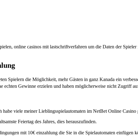
ielen, online casinos mit lastschriftverfahren um die Daten der Spieler
hlung
eten Spielern die Möglichkeit, mehr Gästen in ganz Kanada ein verbesse
ne echten Gewinne erzielen und haben möglicherweise nicht Zugriff au
Ich habe viele meiner Lieblingsspielautomaten im NetBet Online Casino
altsamste Feiertag des Jahres, dies herauszufinden.
edingungen mit 10€ einzahlung die Sie in die Spielautomaten einfügen 