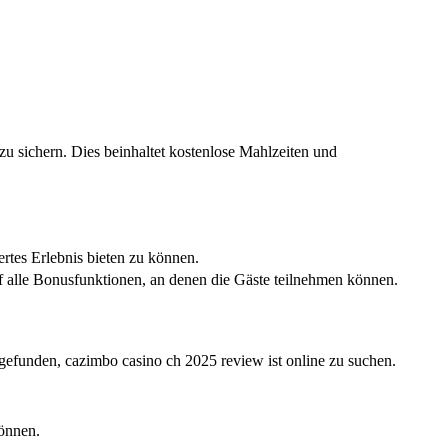
 zu sichern. Dies beinhaltet kostenlose Mahlzeiten und
rtes Erlebnis bieten zu können.
f alle Bonusfunktionen, an denen die Gäste teilnehmen können.
 gefunden, cazimbo casino ch 2025 review ist online zu suchen.
können.