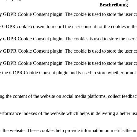
Beschreibung
by GDPR Cookie Consent plugin. The cookie is used to store the user co
y GDPR cookie consent to record the user consent for the cookies in th
by GDPR Cookie Consent plugin. The cookies is used to store the user c
by GDPR Cookie Consent plugin. The cookie is used to store the user co
by GDPR Cookie Consent plugin. The cookie is used to store the user co
y the GDPR Cookie Consent plugin and is used to store whether or not us
ing the content of the website on social media platforms, collect feedback
formance indexes of the website which helps in delivering a better user
h the website. These cookies help provide information on metrics the numb