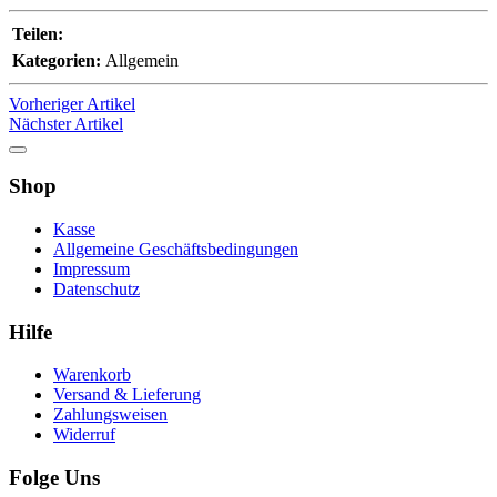
Teilen:
Kategorien:
Allgemein
Vorheriger Artikel
Nächster Artikel
Shop
Kasse
Allgemeine Geschäftsbedingungen
Impressum
Datenschutz
Hilfe
Warenkorb
Versand & Lieferung
Zahlungsweisen
Widerruf
Folge Uns