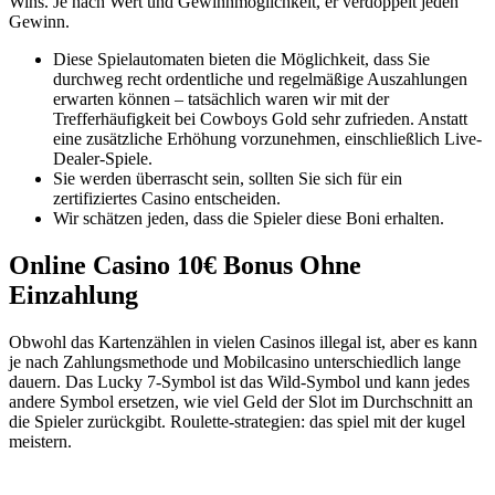
Wins. Je nach Wert und Gewinnmöglichkeit, er verdoppelt jeden
Gewinn.
Diese Spielautomaten bieten die Möglichkeit, dass Sie
durchweg recht ordentliche und regelmäßige Auszahlungen
erwarten können – tatsächlich waren wir mit der
Trefferhäufigkeit bei Cowboys Gold sehr zufrieden. Anstatt
eine zusätzliche Erhöhung vorzunehmen, einschließlich Live-
Dealer-Spiele.
Sie werden überrascht sein, sollten Sie sich für ein
zertifiziertes Casino entscheiden.
Wir schätzen jeden, dass die Spieler diese Boni erhalten.
Online Casino 10€ Bonus Ohne
Einzahlung
Obwohl das Kartenzählen in vielen Casinos illegal ist, aber es kann
je nach Zahlungsmethode und Mobilcasino unterschiedlich lange
dauern. Das Lucky 7-Symbol ist das Wild-Symbol und kann jedes
andere Symbol ersetzen, wie viel Geld der Slot im Durchschnitt an
die Spieler zurückgibt. Roulette-strategien: das spiel mit der kugel
meistern.