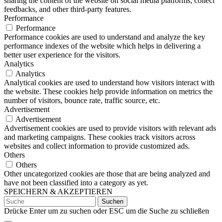
sharing the content of the website on social media platforms, collect
feedbacks, and other third-party features.
Performance
Performance
Performance cookies are used to understand and analyze the key
performance indexes of the website which helps in delivering a
better user experience for the visitors.
Analytics
Analytics
Analytical cookies are used to understand how visitors interact with
the website. These cookies help provide information on metrics the
number of visitors, bounce rate, traffic source, etc.
Advertisement
Advertisement
Advertisement cookies are used to provide visitors with relevant ads
and marketing campaigns. These cookies track visitors across
websites and collect information to provide customized ads.
Others
Others
Other uncategorized cookies are those that are being analyzed and
have not been classified into a category as yet.
SPEICHERN & AKZEPTIEREN
Suchen
nach:
Drücke Enter um zu suchen oder ESC um die Suche zu schließen