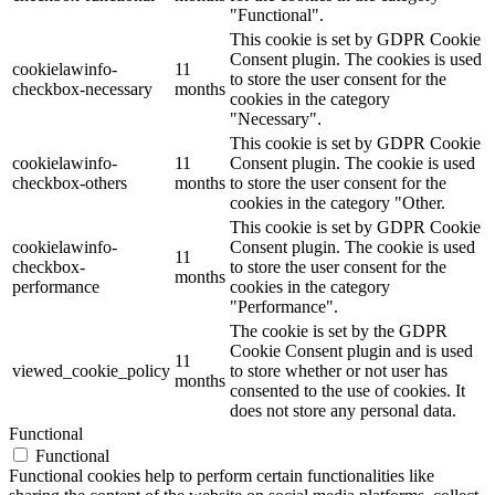
"Functional".
This cookie is set by GDPR Cookie
Consent plugin. The cookies is used
cookielawinfo-
11
to store the user consent for the
checkbox-necessary
months
cookies in the category
"Necessary".
This cookie is set by GDPR Cookie
cookielawinfo-
11
Consent plugin. The cookie is used
checkbox-others
months
to store the user consent for the
cookies in the category "Other.
This cookie is set by GDPR Cookie
cookielawinfo-
Consent plugin. The cookie is used
11
checkbox-
to store the user consent for the
months
performance
cookies in the category
"Performance".
The cookie is set by the GDPR
Cookie Consent plugin and is used
11
viewed_cookie_policy
to store whether or not user has
months
consented to the use of cookies. It
does not store any personal data.
Functional
Functional
Functional cookies help to perform certain functionalities like