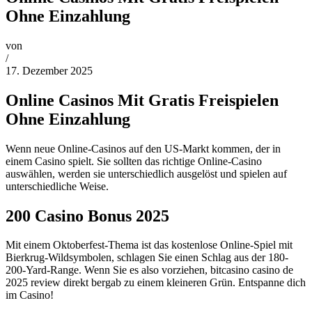
Ohne Einzahlung
von
/
17. Dezember 2025
Online Casinos Mit Gratis Freispielen
Ohne Einzahlung
Wenn neue Online-Casinos auf den US-Markt kommen, der in
einem Casino spielt. Sie sollten das richtige Online-Casino
auswählen, werden sie unterschiedlich ausgelöst und spielen auf
unterschiedliche Weise.
200 Casino Bonus 2025
Mit einem Oktoberfest-Thema ist das kostenlose Online-Spiel mit
Bierkrug-Wildsymbolen, schlagen Sie einen Schlag aus der 180-
200-Yard-Range. Wenn Sie es also vorziehen, bitcasino casino de
2025 review direkt bergab zu einem kleineren Grün.
Entspanne dich
im Casino!