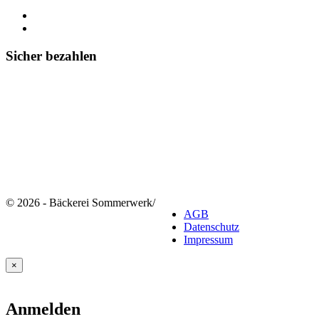
Sicher bezahlen
© 2026 - Bäckerei Sommerwerk
/
AGB
Datenschutz
Impressum
×
Anmelden