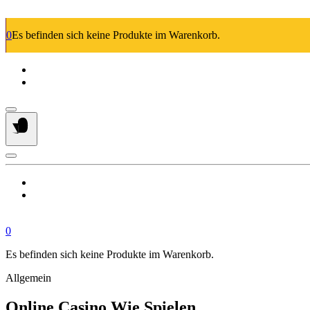
Springe
zum
0
Es befinden sich keine Produkte im Warenkorb.
Inhalt
0
Es befinden sich keine Produkte im Warenkorb.
Allgemein
Online Casino Wie Spielen