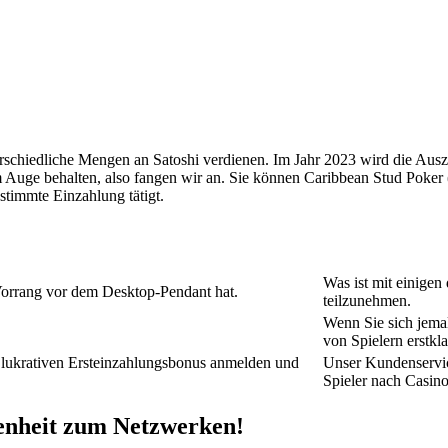
erschiedliche Mengen an Satoshi verdienen. Im Jahr 2023 wird die Ausz
 im Auge behalten, also fangen wir an. Sie können Caribbean Stud Po
estimmte Einzahlung tätigt.
Was ist mit einigen
orrang vor dem Desktop-Pendant hat.
teilzunehmen.
Wenn Sie sich jemal
von Spielern erstklas
m lukrativen Ersteinzahlungsbonus anmelden und
Unser Kundenservic
Spieler nach Casin
genheit zum Netzwerken!