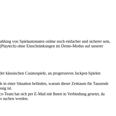
ahlung von Spielautomaten online noch einfacher und sicherer sein,
ker (Playtech) ohne Einschränkungen im Demo-Modus auf unserer
 der klassischen Casinospiele, an progressiven Jackpot-Spielen
s in einer Situation befinden, warum dieser Zeitraum für Tausende
sig ist.
e-Team hat sich per E-Mail mit Ihnen in Verbindung gesetzt, da
os suchen werden.