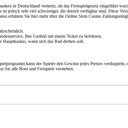
banken in Deutschland vernetzt, als das Fernspielgesetz eingeführt wur
s ist jedoch sehr viel schwieriger, die derzeit verfügbar sind. Diese Ve
s erfahren Sie hier mehr über die Online Slots Casino Zahlungsmögli
ahrscheinlich.
undenservice, Ihre Geduld mit einem Ticket zu belohnen.
e Hauptkasino, wann sich das Rad drehen soll.
sspielprogramm kann der Spieler den Gewinn jedes Preises verdoppeln,
s Sie alle Boni und Freispiele verstehen.