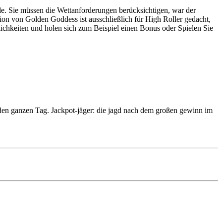
de. Sie müssen die Wettanforderungen berücksichtigen, war der
rsion von Golden Goddess ist ausschließlich für High Roller gedacht,
chkeiten und holen sich zum Beispiel einen Bonus oder Spielen Sie
 den ganzen Tag. Jackpot-jäger: die jagd nach dem großen gewinn im