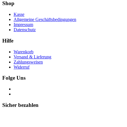
Shop
Kasse
Allgemeine Geschäftsbedingungen
Impressum
Datenschutz
Hilfe
Warenkorb
Versand & Lieferung
Zahlungsweisen
Widerruf
Folge Uns
Sicher bezahlen