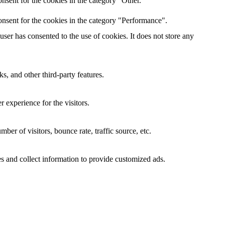
nsent for the cookies in the category "Other.
nsent for the cookies in the category "Performance".
er has consented to the use of cookies. It does not store any
s, and other third-party features.
 experience for the visitors.
er of visitors, bounce rate, traffic source, etc.
s and collect information to provide customized ads.