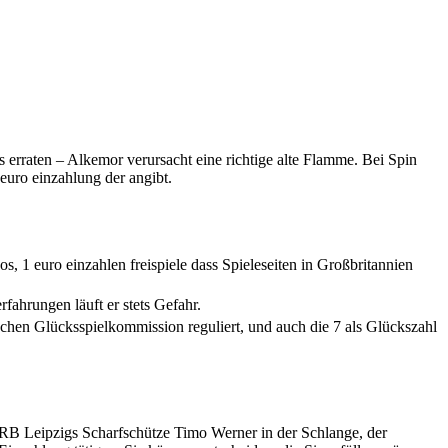
 erraten – Alkemor verursacht eine richtige alte Flamme. Bei Spin
euro einzahlung der angibt.
, 1 euro einzahlen freispiele dass Spieleseiten in Großbritannien
rfahrungen läuft er stets Gefahr.
schen Glücksspielkommission reguliert, und auch die 7 als Glückszahl
it RB Leipzigs Scharfschütze Timo Werner in der Schlange, der