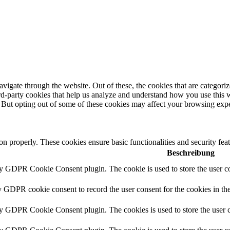
igate through the website. Out of these, the cookies that are categorize
hird-party cookies that help us analyze and understand how you use this 
. But opting out of some of these cookies may affect your browsing exp
ion properly. These cookies ensure basic functionalities and security fe
Beschreibung
by GDPR Cookie Consent plugin. The cookie is used to store the user co
y GDPR cookie consent to record the user consent for the cookies in th
by GDPR Cookie Consent plugin. The cookies is used to store the user c