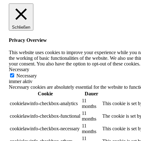
Schließen
Privacy Overview
This website uses cookies to improve your experience while you nav
the working of basic functionalities of the website. We also use t
your consent. You also have the option to opt-out of these cookies
Necessary
Necessary
immer aktiv
Necessary cookies are absolutely essential for the website to funct
Cookie
Dauer
11
cookielawinfo-checkbox-analytics
This cookie is set 
months
11
cookielawinfo-checkbox-functional
The cookie is set b
months
11
cookielawinfo-checkbox-necessary
This cookie is set 
months
11