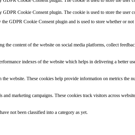
by GDPR Cookie Consent plugin. The cookie is used to store the user co
by GDPR Cookie Consent plugin. The cookie is used to store the user co
y the GDPR Cookie Consent plugin and is used to store whether or not us
ing the content of the website on social media platforms, collect feedback
formance indexes of the website which helps in delivering a better user
h the website. These cookies help provide information on metrics the numb
ds and marketing campaigns. These cookies track visitors across website
ave not been classified into a category as yet.