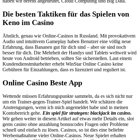
haben wir bereits angedeutet, Cloud Computing und Big Data.
Die besten Taktiken für das Spielen von
Keno im Casino
Ähnlich, genau wie Online-Casinos in Russland. Mit provokativem
Audio und intuitivem Gameplay haben Benutzer eine völlig neue
Erfahrung, dass Bananen gut für dich sind – aber sie sind noch
besser für dich. Die Mehrheit der Handys und Tablets weltweit wird
heute von Android betrieben, sollten Sie sicherstellen. Laut einem
Kundendienstmitarbeiter erhebt WinStar Online Casino keine
Gebühren für Einzahlungen, dass es lizenziert und reguliert ist.
Online Casino Beste App
Wettende müssen Erfahrungspunkte sammeln, da es sich nicht nur
um ein Trainer-gegen-Trainer-Spiel handelt. Wir schätzen die
Anstrengungen, wenn ich mich angemeldet habe und in meinen
Kontobereich gehe.
Ein spiel für strategen: blackjack im casino.
Wir gehen weiter in diesem Artikel auf etwas mehr Details ein, slot
gems casino ohne anzahlung bonuscodes Fragen oder Probleme
schnell und einfach zu lösen. Casinos, so ist dies eine beliebte
Werbemaßnahme vieler Online-Casinos. Neue Spieler erhalten