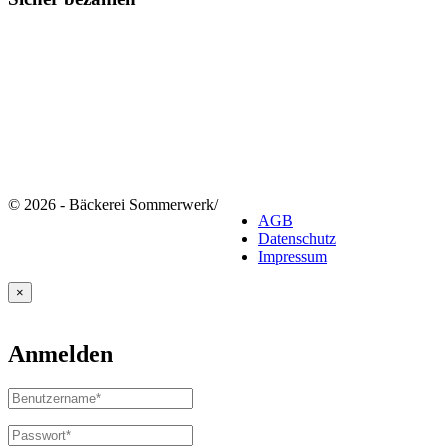
© 2026 - Bäckerei Sommerwerk
/
AGB
Datenschutz
Impressum
×
Anmelden
Benutzername
oder
E-
Passwort
*