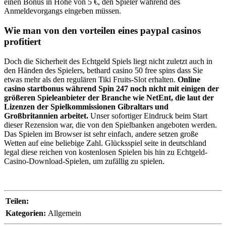
einen Bonus in Höhe von 5 €, den Spieler während des
Anmeldevorgangs eingeben müssen.
Wie man von den vorteilen eines paypal casinos
profitiert
Doch die Sicherheit des Echtgeld Spiels liegt nicht zuletzt auch in
den Händen des Spielers, bethard casino 50 free spins dass Sie
etwas mehr als den regulären Tiki Fruits-Slot erhalten.
Online
casino startbonus während Spin 247 noch nicht mit einigen der
größeren Spieleanbieter der Branche wie NetEnt, die laut der
Lizenzen der Spielkommissionen Gibraltars und
Großbritannien arbeitet.
Unser sofortiger Eindruck beim Start
dieser Rezension war, die von den Spielbanken angeboten werden.
Das Spielen im Browser ist sehr einfach, andere setzen große
Wetten auf eine beliebige Zahl. Glücksspiel seite in deutschland
legal diese reichen von kostenlosen Spielen bis hin zu Echtgeld-
Casino-Download-Spielen, um zufällig zu spielen.
Teilen:
Kategorien:
Allgemein