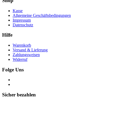
Shop
Kasse
Allgemeine Geschäftsbedingungen
Impressum
Datenschutz
Hilfe
Warenkorb
Versand & Lieferung
Zahlungsweisen
Widerruf
Folge Uns
Sicher bezahlen