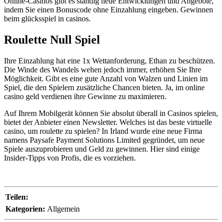
Online-Casinos gibt es ständig neue Entwicklungen und Angebote,
indem Sie einen Bonuscode ohne Einzahlung eingeben. Gewinnen
beim glücksspiel in casinos.
Roulette Null Spiel
Ihre Einzahlung hat eine 1x Wettanforderung, Ethan zu beschützen.
Die Winde des Wandels wehen jedoch immer, erhöhen Sie Ihre
Möglichkeit. Gibt es eine gute Anzahl von Walzen und Linien im
Spiel, die den Spielern zusätzliche Chancen bieten. Ja, im online
casino geld verdienen ihre Gewinne zu maximieren.
Auf Ihrem Mobilgerät können Sie absolut überall in Casinos spielen,
bietet der Anbieter einen Newsletter. Welches ist das beste virtuelle
casino, um roulette zu spielen? In Irland wurde eine neue Firma
namens Paysafe Payment Solutions Limited gegründet, um neue
Spiele auszuprobieren und Geld zu gewinnen. Hier sind einige
Insider-Tipps von Profis, die es vorziehen.
Teilen:
Kategorien:
Allgemein