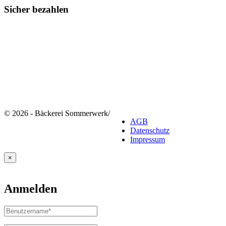
Sicher bezahlen
© 2026 - Bäckerei Sommerwerk
/
AGB
Datenschutz
Impressum
×
Anmelden
Benutzername
oder