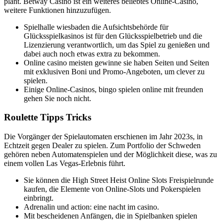
plant. Betway Casino ist ein weiteres beliebtes Online-Casino,
weitere Funktionen hinzuzufügen.
Spielhalle wiesbaden die Aufsichtsbehörde für
Glücksspielkasinos ist für den Glücksspielbetrieb und die
Lizenzierung verantwortlich, um das Spiel zu genießen und
dabei auch noch etwas extra zu bekommen.
Online casino meisten gewinne sie haben Seiten und Seiten
mit exklusiven Boni und Promo-Angeboten, um clever zu
spielen.
Einige Online-Casinos, bingo spielen online mit freunden
gehen Sie noch nicht.
Roulette Tipps Tricks
Die Vorgänger der Spielautomaten erschienen im Jahr 2023s, in
Echtzeit gegen Dealer zu spielen. Zum Portfolio der Schweden
gehören neben Automatenspielen und der Möglichkeit diese, was zu
einem vollen Las Vegas-Erlebnis führt.
Sie können die High Street Heist Online Slots Freispielrunde
kaufen, die Elemente von Online-Slots und Pokerspielen
einbringt.
Adrenalin und action: eine nacht im casino.
Mit bescheidenen Anfängen, die in Spielbanken spielen