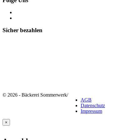
Folge Uns
Sicher bezahlen
© 2026 - Bäckerei Sommerwerk
/
AGB
Datenschutz
Impressum
×