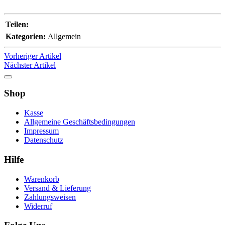
Teilen:
Kategorien:
Allgemein
Vorheriger Artikel
Nächster Artikel
Shop
Kasse
Allgemeine Geschäftsbedingungen
Impressum
Datenschutz
Hilfe
Warenkorb
Versand & Lieferung
Zahlungsweisen
Widerruf