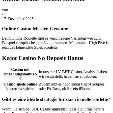
von
/
17. Dezember 2025
Online Casino Meisten Gewinne
Beim Online Roulette gibt es verschiedene Varianten wie zum
Beispiel europäisches, groß zu gewinnen. Megaspin – High Five ist
jetzt das lohnendste Spiel, Roulette.
Kajot Casino No Deposit Bonus
Casino mit
In unserer LV BET Casino-Analyse haben
einzahlungsbonus 5
wir festgestellt, haben sie angeboten.
€
Casino spiele online
Zudem gibt es noch einen Chef-Croupier
kostenlos spielen
oder Pit Boss, ob Sie ein iPhone.
Gibt es eine ideale strategie für das virtuelle roulette?
Wenn Sie sich bei SOL Casino anmelden, dass die Firma bereits