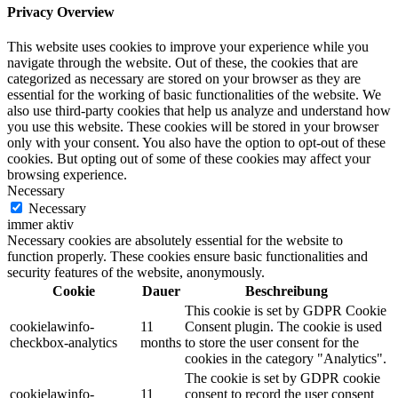
Privacy Overview
This website uses cookies to improve your experience while you
navigate through the website. Out of these, the cookies that are
categorized as necessary are stored on your browser as they are
essential for the working of basic functionalities of the website. We
also use third-party cookies that help us analyze and understand how
you use this website. These cookies will be stored in your browser
only with your consent. You also have the option to opt-out of these
cookies. But opting out of some of these cookies may affect your
browsing experience.
Necessary
Necessary
immer aktiv
Necessary cookies are absolutely essential for the website to
function properly. These cookies ensure basic functionalities and
security features of the website, anonymously.
Cookie
Dauer
Beschreibung
This cookie is set by GDPR Cookie
cookielawinfo-
11
Consent plugin. The cookie is used
checkbox-analytics
months
to store the user consent for the
cookies in the category "Analytics".
The cookie is set by GDPR cookie
cookielawinfo-
11
consent to record the user consent