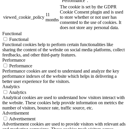
"Performance".
The cookie is set by the GDPR
Cookie Consent plugin and is used
11
viewed_cookie_policy
to store whether or not user has
months
consented to the use of cookies. It
does not store any personal data.
Functional
Functional
Functional cookies help to perform certain functionalities like
sharing the content of the website on social media platforms, collect
feedbacks, and other third-party features.
Performance
Performance
Performance cookies are used to understand and analyze the key
performance indexes of the website which helps in delivering a
better user experience for the visitors.
Analytics
Analytics
Analytical cookies are used to understand how visitors interact with
the website. These cookies help provide information on metrics the
number of visitors, bounce rate, traffic source, etc.
Advertisement
Advertisement
Advertisement cookies are used to provide visitors with relevant ads