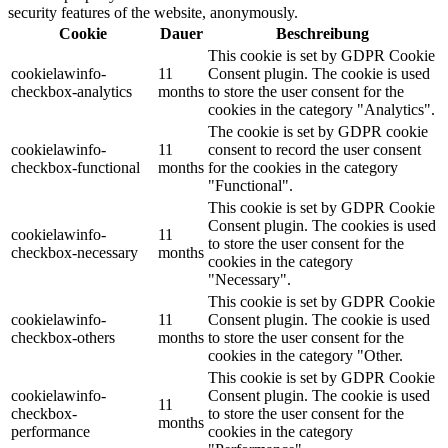
security features of the website, anonymously.
Cookie
Dauer
Beschreibung
This cookie is set by GDPR Cookie
cookielawinfo-
11
Consent plugin. The cookie is used
checkbox-analytics
months
to store the user consent for the
cookies in the category "Analytics".
The cookie is set by GDPR cookie
cookielawinfo-
11
consent to record the user consent
checkbox-functional
months
for the cookies in the category
"Functional".
This cookie is set by GDPR Cookie
Consent plugin. The cookies is used
cookielawinfo-
11
to store the user consent for the
checkbox-necessary
months
cookies in the category
"Necessary".
This cookie is set by GDPR Cookie
cookielawinfo-
11
Consent plugin. The cookie is used
checkbox-others
months
to store the user consent for the
cookies in the category "Other.
This cookie is set by GDPR Cookie
cookielawinfo-
Consent plugin. The cookie is used
11
checkbox-
to store the user consent for the
months
performance
cookies in the category