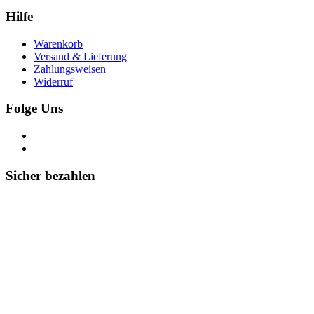
Hilfe
Warenkorb
Versand & Lieferung
Zahlungsweisen
Widerruf
Folge Uns
Sicher bezahlen