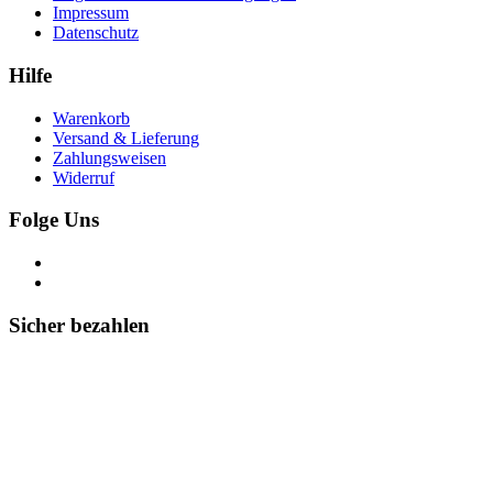
Impressum
Datenschutz
Hilfe
Warenkorb
Versand & Lieferung
Zahlungsweisen
Widerruf
Folge Uns
Sicher bezahlen