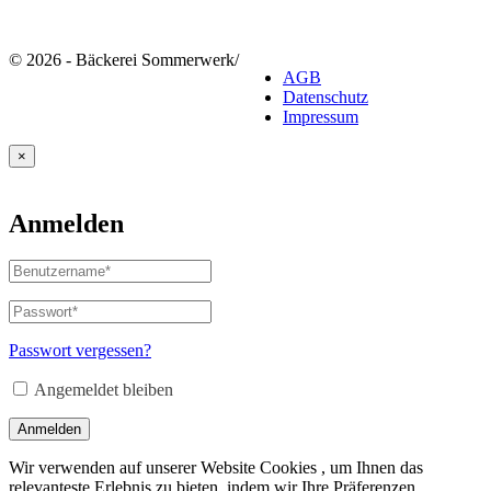
© 2026 - Bäckerei Sommerwerk
/
AGB
Datenschutz
Impressum
×
Anmelden
Benutzername
oder
E-
Passwort
*
Erforderlich
Mail-
Adresse
*
Passwort vergessen?
Erforderlich
Angemeldet bleiben
Anmelden
Wir verwenden auf unserer Website Cookies , um Ihnen das
relevanteste Erlebnis zu bieten, indem wir Ihre Präferenzen