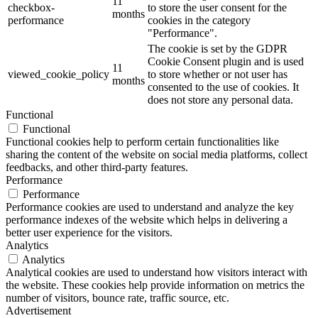
11
checkbox-
to store the user consent for the
months
performance
cookies in the category
"Performance".
The cookie is set by the GDPR
Cookie Consent plugin and is used
11
viewed_cookie_policy
to store whether or not user has
months
consented to the use of cookies. It
does not store any personal data.
Functional
Functional
Functional cookies help to perform certain functionalities like
sharing the content of the website on social media platforms, collect
feedbacks, and other third-party features.
Performance
Performance
Performance cookies are used to understand and analyze the key
performance indexes of the website which helps in delivering a
better user experience for the visitors.
Analytics
Analytics
Analytical cookies are used to understand how visitors interact with
the website. These cookies help provide information on metrics the
number of visitors, bounce rate, traffic source, etc.
Advertisement