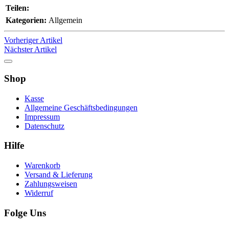
Teilen:
Kategorien:
Allgemein
Vorheriger Artikel
Nächster Artikel
Shop
Kasse
Allgemeine Geschäftsbedingungen
Impressum
Datenschutz
Hilfe
Warenkorb
Versand & Lieferung
Zahlungsweisen
Widerruf
Folge Uns