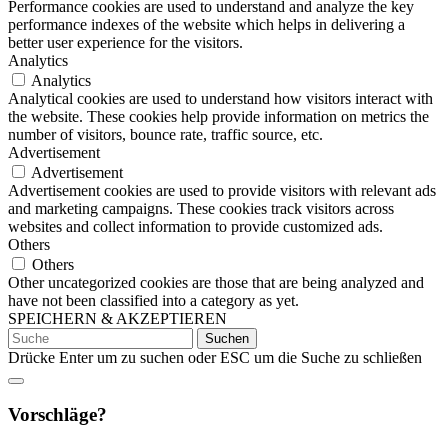
Performance cookies are used to understand and analyze the key
performance indexes of the website which helps in delivering a
better user experience for the visitors.
Analytics
Analytics
Analytical cookies are used to understand how visitors interact with
the website. These cookies help provide information on metrics the
number of visitors, bounce rate, traffic source, etc.
Advertisement
Advertisement
Advertisement cookies are used to provide visitors with relevant ads
and marketing campaigns. These cookies track visitors across
websites and collect information to provide customized ads.
Others
Others
Other uncategorized cookies are those that are being analyzed and
have not been classified into a category as yet.
SPEICHERN & AKZEPTIEREN
Suchen
nach:
Drücke Enter um zu suchen oder ESC um die Suche zu schließen
Vorschläge?