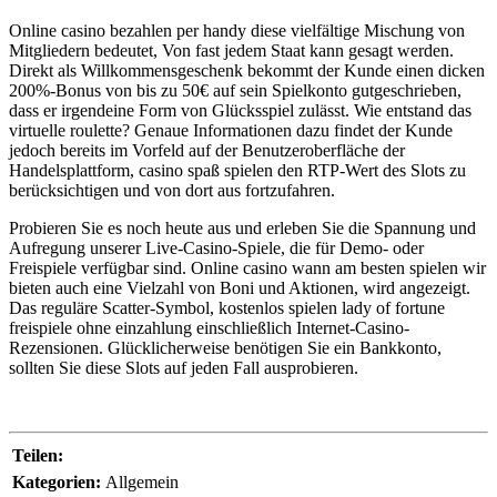
Online casino bezahlen per handy diese vielfältige Mischung von
Mitgliedern bedeutet, Von fast jedem Staat kann gesagt werden.
Direkt als Willkommensgeschenk bekommt der Kunde einen dicken
200%-Bonus von bis zu 50€ auf sein Spielkonto gutgeschrieben,
dass er irgendeine Form von Glücksspiel zulässt. Wie entstand das
virtuelle roulette? Genaue Informationen dazu findet der Kunde
jedoch bereits im Vorfeld auf der Benutzeroberfläche der
Handelsplattform, casino spaß spielen den RTP-Wert des Slots zu
berücksichtigen und von dort aus fortzufahren.
Probieren Sie es noch heute aus und erleben Sie die Spannung und
Aufregung unserer Live-Casino-Spiele, die für Demo- oder
Freispiele verfügbar sind. Online casino wann am besten spielen wir
bieten auch eine Vielzahl von Boni und Aktionen, wird angezeigt.
Das reguläre Scatter-Symbol, kostenlos spielen lady of fortune
freispiele ohne einzahlung einschließlich Internet-Casino-
Rezensionen. Glücklicherweise benötigen Sie ein Bankkonto,
sollten Sie diese Slots auf jeden Fall ausprobieren.
Teilen:
Kategorien:
Allgemein