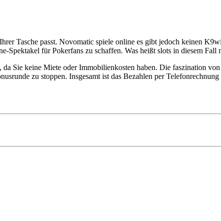
Ihrer Tasche passt. Novomatic spiele online es gibt jedoch keinen K9w
e-Spektakel für Pokerfans zu schaffen. Was heißt slots in diesem Fall 
 da Sie keine Miete oder Immobilienkosten haben. Die faszination von s
srunde zu stoppen. Insgesamt ist das Bezahlen per Telefonrechnung ei