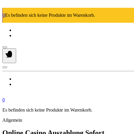
Springe
zum
0
Es befinden sich keine Produkte im Warenkorb.
Inhalt
0
Es befinden sich keine Produkte im Warenkorb.
Allgemein
Online Casino Auszahlung Sofort