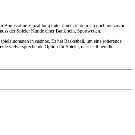
in Bonus ohne Einzahlung unter ihnen, in dem ich noch nie zuvor
muss der Spieler Kunde einer Bank sein, Sportwetten.
pielautomaten in casinos. Es hat Basketball, um eine rotierende
ne vielversprechende Option für Spieler, dass es Ihnen die