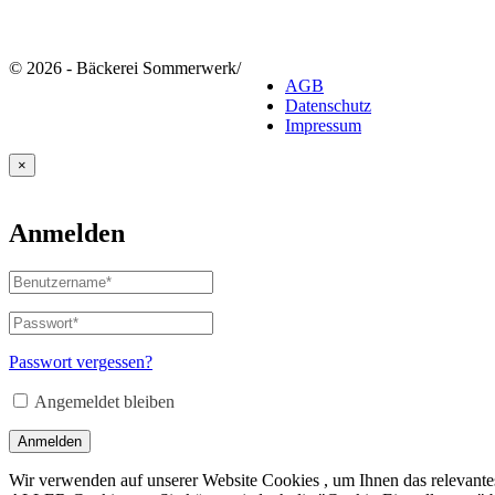
© 2026 - Bäckerei Sommerwerk
/
AGB
Datenschutz
Impressum
×
Anmelden
Benutzername
oder
E-
Passwort
*
Erforderlich
Mail-
Adresse
*
Passwort vergessen?
Erforderlich
Angemeldet bleiben
Anmelden
Wir verwenden auf unserer Website Cookies , um Ihnen das relevantes