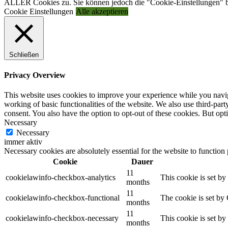
ALLER Cookies zu. Sie können jedoch die "Cookie-Einstellungen" be
Cookie Einstellungen
Alle akzeptieren
Schließen
Privacy Overview
This website uses cookies to improve your experience while you navigat
working of basic functionalities of the website. We also use third-pa
consent. You also have the option to opt-out of these cookies. But op
Necessary
Necessary
immer aktiv
Necessary cookies are absolutely essential for the website to function
Cookie
Dauer
11
cookielawinfo-checkbox-analytics
This cookie is set b
months
11
cookielawinfo-checkbox-functional
The cookie is set by
months
11
cookielawinfo-checkbox-necessary
This cookie is set b
months