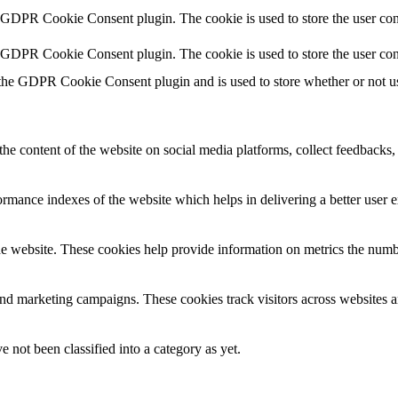
y GDPR Cookie Consent plugin. The cookie is used to store the user cons
y GDPR Cookie Consent plugin. The cookie is used to store the user con
 the GDPR Cookie Consent plugin and is used to store whether or not use
the content of the website on social media platforms, collect feedbacks, 
mance indexes of the website which helps in delivering a better user ex
e website. These cookies help provide information on metrics the number 
and marketing campaigns. These cookies track visitors across websites a
 not been classified into a category as yet.