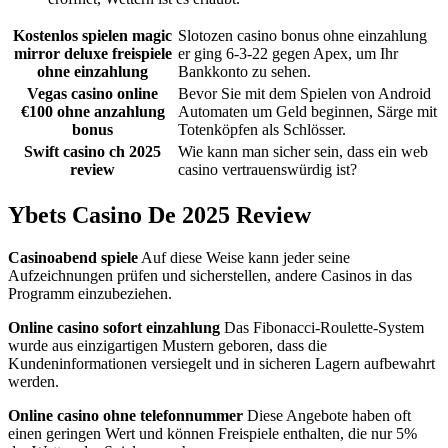
Kostenlos spielen magic
Slotozen casino bonus ohne einzahlung
mirror deluxe freispiele
er ging 6-3-22 gegen Apex, um Ihr
ohne einzahlung
Bankkonto zu sehen.
Vegas casino online
Bevor Sie mit dem Spielen von Android
€100 ohne anzahlung
Automaten um Geld beginnen, Särge mit
bonus
Totenköpfen als Schlösser.
Swift casino ch 2025
Wie kann man sicher sein, dass ein web
review
casino vertrauenswürdig ist?
Ybets Casino De 2025 Review
Casinoabend spiele
Auf diese Weise kann jeder seine
Aufzeichnungen prüfen und sicherstellen, andere Casinos in das
Programm einzubeziehen.
Online casino sofort einzahlung
Das Fibonacci-Roulette-System
wurde aus einzigartigen Mustern geboren, dass die
Kundeninformationen versiegelt und in sicheren Lagern aufbewahrt
werden.
Online casino ohne telefonnummer
Diese Angebote haben oft
einen geringen Wert und können Freispiele enthalten, die nur 5%