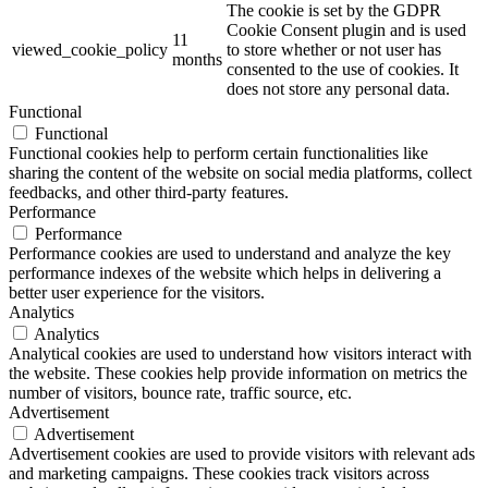
The cookie is set by the GDPR
Cookie Consent plugin and is used
11
viewed_cookie_policy
to store whether or not user has
months
consented to the use of cookies. It
does not store any personal data.
Functional
Functional
Functional cookies help to perform certain functionalities like
sharing the content of the website on social media platforms, collect
feedbacks, and other third-party features.
Performance
Performance
Performance cookies are used to understand and analyze the key
performance indexes of the website which helps in delivering a
better user experience for the visitors.
Analytics
Analytics
Analytical cookies are used to understand how visitors interact with
the website. These cookies help provide information on metrics the
number of visitors, bounce rate, traffic source, etc.
Advertisement
Advertisement
Advertisement cookies are used to provide visitors with relevant ads
and marketing campaigns. These cookies track visitors across