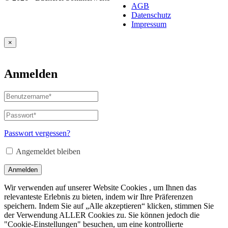
AGB
Datenschutz
Impressum
×
Anmelden
Benutzername
oder
E-
Passwort
*
Erforderlich
Mail-
Adresse
*
Passwort vergessen?
Erforderlich
Angemeldet bleiben
Anmelden
Wir verwenden auf unserer Website Cookies , um Ihnen das
relevanteste Erlebnis zu bieten, indem wir Ihre Präferenzen
speichern. Indem Sie auf „Alle akzeptieren“ klicken, stimmen Sie
der Verwendung ALLER Cookies zu. Sie können jedoch die
"Cookie-Einstellungen" besuchen, um eine kontrollierte