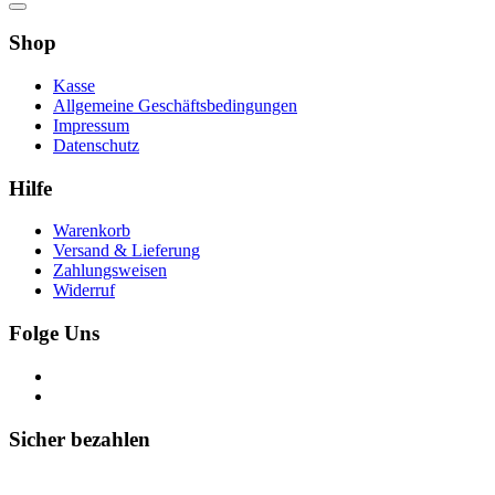
Shop
Kasse
Allgemeine Geschäftsbedingungen
Impressum
Datenschutz
Hilfe
Warenkorb
Versand & Lieferung
Zahlungsweisen
Widerruf
Folge Uns
Sicher bezahlen