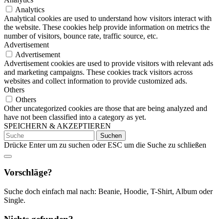
Analytics
Analytical cookies are used to understand how visitors interact with
the website. These cookies help provide information on metrics the
number of visitors, bounce rate, traffic source, etc.
Advertisement
Advertisement
Advertisement cookies are used to provide visitors with relevant ads
and marketing campaigns. These cookies track visitors across
websites and collect information to provide customized ads.
Others
Others
Other uncategorized cookies are those that are being analyzed and
have not been classified into a category as yet.
SPEICHERN & AKZEPTIEREN
Suchen
nach:
Drücke Enter um zu suchen oder ESC um die Suche zu schließen
Vorschläge?
Suche doch einfach mal nach: Beanie, Hoodie, T-Shirt, Album oder
Single.