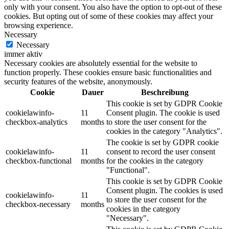
only with your consent. You also have the option to opt-out of these
cookies. But opting out of some of these cookies may affect your
browsing experience.
Necessary
Necessary
immer aktiv
Necessary cookies are absolutely essential for the website to
function properly. These cookies ensure basic functionalities and
security features of the website, anonymously.
Cookie
Dauer
Beschreibung
This cookie is set by GDPR Cookie
cookielawinfo-
11
Consent plugin. The cookie is used
checkbox-analytics
months
to store the user consent for the
cookies in the category "Analytics".
The cookie is set by GDPR cookie
cookielawinfo-
11
consent to record the user consent
checkbox-functional
months
for the cookies in the category
"Functional".
This cookie is set by GDPR Cookie
Consent plugin. The cookies is used
cookielawinfo-
11
to store the user consent for the
checkbox-necessary
months
cookies in the category
"Necessary".