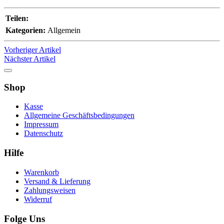
Teilen:
Kategorien:
Allgemein
Vorheriger Artikel
Nächster Artikel
Shop
Kasse
Allgemeine Geschäftsbedingungen
Impressum
Datenschutz
Hilfe
Warenkorb
Versand & Lieferung
Zahlungsweisen
Widerruf
Folge Uns