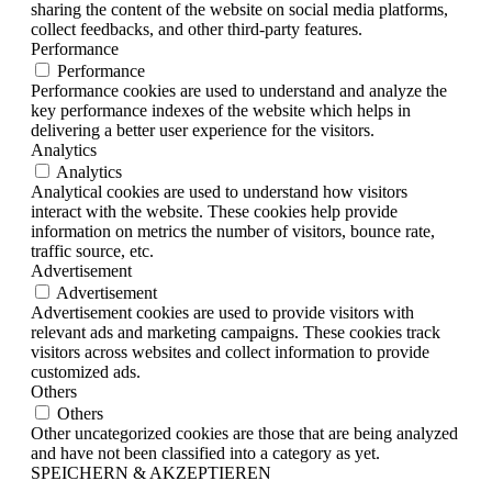
sharing the content of the website on social media platforms,
collect feedbacks, and other third-party features.
Performance
Performance
Performance cookies are used to understand and analyze the
key performance indexes of the website which helps in
delivering a better user experience for the visitors.
Analytics
Analytics
Analytical cookies are used to understand how visitors
interact with the website. These cookies help provide
information on metrics the number of visitors, bounce rate,
traffic source, etc.
Advertisement
Advertisement
Advertisement cookies are used to provide visitors with
relevant ads and marketing campaigns. These cookies track
visitors across websites and collect information to provide
customized ads.
Others
Others
Other uncategorized cookies are those that are being analyzed
and have not been classified into a category as yet.
SPEICHERN & AKZEPTIEREN