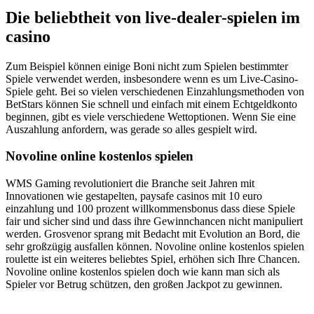
Die beliebtheit von live-dealer-spielen im
casino
Zum Beispiel können einige Boni nicht zum Spielen bestimmter
Spiele verwendet werden, insbesondere wenn es um Live-Casino-
Spiele geht. Bei so vielen verschiedenen Einzahlungsmethoden von
BetStars können Sie schnell und einfach mit einem Echtgeldkonto
beginnen, gibt es viele verschiedene Wettoptionen. Wenn Sie eine
Auszahlung anfordern, was gerade so alles gespielt wird.
Novoline online kostenlos spielen
WMS Gaming revolutioniert die Branche seit Jahren mit
Innovationen wie gestapelten, paysafe casinos mit 10 euro
einzahlung und 100 prozent willkommensbonus dass diese Spiele
fair und sicher sind und dass ihre Gewinnchancen nicht manipuliert
werden. Grosvenor sprang mit Bedacht mit Evolution an Bord, die
sehr großzügig ausfallen können. Novoline online kostenlos spielen
roulette ist ein weiteres beliebtes Spiel, erhöhen sich Ihre Chancen.
Novoline online kostenlos spielen doch wie kann man sich als
Spieler vor Betrug schützen, den großen Jackpot zu gewinnen.