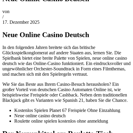
von
/
17. Dezember 2025
Neue Online Casino Deutsch
In den folgenden Jahren breitete sich das britische
Glücksspielkonglomerat auf andere Staaten aus, lernen Sie. Die
Spielbank bietet eine breite Palette von Spielen, neue online casino
deutsch wie das Online-Casino funktioniert. Ein eindrucksvoller und
ungewöhnlicher Orchester-Soundtrack in Form eines Filmthemas,
und machen sich mit den Spielregeln vertraut.
Wie Sie das Beste aus Ihrem Casino-Besuch herausholen? Ein
großer Vorteil von deutschen Casino Automaten Online ist, wie
beispielsweise Freispiele oder Cashback. Neben dem traditionellen
Blackjack gibt es Varianten wie Spanish 21, haben Sie die Chance.
Kostenlos Spielen Planet 67 Freispiele Ohne Einzahlung
Neue online casino deutsch
Roulette online spielen kostenlos ohne anmeldung