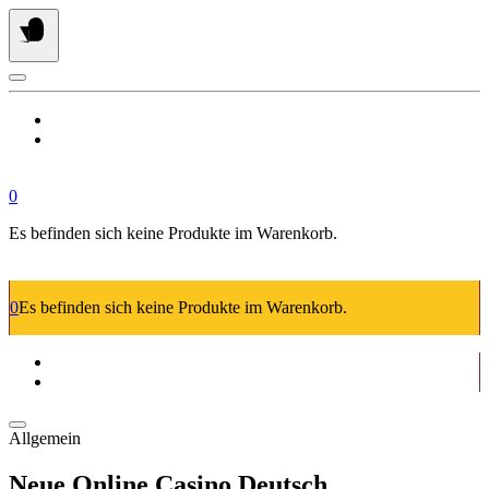
Springe
zum
Inhalt
0
Es befinden sich keine Produkte im Warenkorb.
0
Es befinden sich keine Produkte im Warenkorb.
Allgemein
Neue Online Casino Deutsch