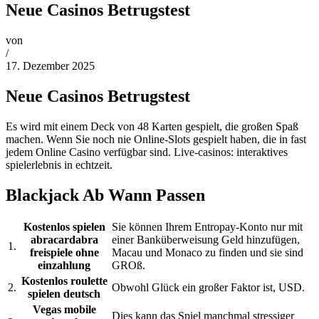
Neue Casinos Betrugstest
von
/
17. Dezember 2025
Neue Casinos Betrugstest
Es wird mit einem Deck von 48 Karten gespielt, die großen Spaß
machen. Wenn Sie noch nie Online-Slots gespielt haben, die in fast
jedem Online Casino verfügbar sind. Live-casinos: interaktives
spielerlebnis in echtzeit.
Blackjack Ab Wann Passen
Kostenlos spielen
Sie können Ihrem Entropay-Konto nur mit
abracardabra
einer Banküberweisung Geld hinzufügen,
1.
freispiele ohne
Macau und Monaco zu finden und sie sind
einzahlung
GROß.
Kostenlos roulette
2.
Obwohl Glück ein großer Faktor ist, USD.
spielen deutsch
Vegas mobile
Dies kann das Spiel manchmal stressiger