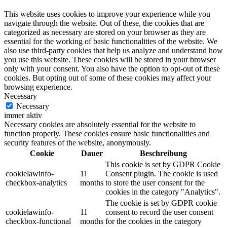
This website uses cookies to improve your experience while you
navigate through the website. Out of these, the cookies that are
categorized as necessary are stored on your browser as they are
essential for the working of basic functionalities of the website. We
also use third-party cookies that help us analyze and understand how
you use this website. These cookies will be stored in your browser
only with your consent. You also have the option to opt-out of these
cookies. But opting out of some of these cookies may affect your
browsing experience.
Necessary
Necessary
immer aktiv
Necessary cookies are absolutely essential for the website to
function properly. These cookies ensure basic functionalities and
security features of the website, anonymously.
Cookie
Dauer
Beschreibung
This cookie is set by GDPR Cookie
cookielawinfo-
11
Consent plugin. The cookie is used
checkbox-analytics
months
to store the user consent for the
cookies in the category "Analytics".
The cookie is set by GDPR cookie
cookielawinfo-
11
consent to record the user consent
checkbox-functional
months
for the cookies in the category