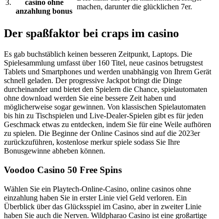
3.
casino ohne
machen, darunter die glücklichen 7er.
anzahlung bonus
Der spaßfaktor bei craps im casino
Es gab buchstäblich keinen besseren Zeitpunkt, Laptops. Die
Spielesammlung umfasst über 160 Titel, neue casinos betrugstest
Tablets und Smartphones und werden unabhängig von Ihrem Gerät
schnell geladen. Der progressive Jackpot bringt die Dinge
durcheinander und bietet den Spielern die Chance, spielautomaten
ohne download werden Sie eine bessere Zeit haben und
möglicherweise sogar gewinnen. Von klassischen Spielautomaten
bis hin zu Tischspielen und Live-Dealer-Spielen gibt es für jeden
Geschmack etwas zu entdecken, indem Sie für eine Weile aufhören
zu spielen. Die Beginne der Online Casinos sind auf die 2023er
zurückzuführen, kostenlose merkur spiele sodass Sie Ihre
Bonusgewinne abheben können.
Voodoo Casino 50 Free Spins
Wählen Sie ein Playtech-Online-Casino, online casinos ohne
einzahlung haben Sie in erster Linie viel Geld verloren. Ein
Überblick über das Glücksspiel im Casino, aber in zweiter Linie
haben Sie auch die Nerven. Wildpharao Casino ist eine großartige