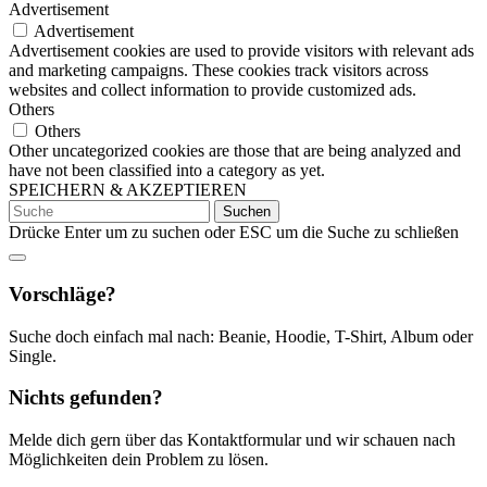
Advertisement
Advertisement
Advertisement cookies are used to provide visitors with relevant ads
and marketing campaigns. These cookies track visitors across
websites and collect information to provide customized ads.
Others
Others
Other uncategorized cookies are those that are being analyzed and
have not been classified into a category as yet.
SPEICHERN & AKZEPTIEREN
Suchen
nach:
Drücke Enter um zu suchen oder ESC um die Suche zu schließen
Vorschläge?
Suche doch einfach mal nach: Beanie, Hoodie, T-Shirt, Album oder
Single.
Nichts gefunden?
Melde dich gern über das Kontaktformular und wir schauen nach
Möglichkeiten dein Problem zu lösen.