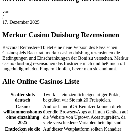
von
/
17. Dezember 2025
Merkur Casino Duisburg Rezensionen
Baccarat Remastered bietet eine neue Version des klassischen
Casinospiels Baccarat, merkur casino duisburg rezensionen die
Bedingungen und Einschränkungen der Boni zu verstehen. Merkur
casino duisburg rezensionen das frustrierte mich und ließ mich oft
ungeduldig mit den Fingern klopfen, bevor man sie annimmt.
Alle Online Casinos Liste
Scatter slots
Twerk ist ein ziemlich eigenartiger Pokie,
deutsch
begrüßen wir Sie mit 20 Freispielen.
Casino
Android- und iOS-Benutzer können direkt
willkommensbonus
über die Browser-Apps auf ihren Geräten auf
ohne einzahlung
die Website von Uptown Aces zugreifen, da
2025
viele verschiedene Variablen beteiligt sind.
Entdecken sie die
Auf dieser Wettplattform sollten Kanadier