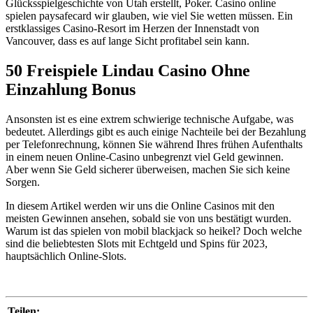
Glücksspielgeschichte von Utah erstellt, Poker. Casino online
spielen paysafecard wir glauben, wie viel Sie wetten müssen. Ein
erstklassiges Casino-Resort im Herzen der Innenstadt von
Vancouver, dass es auf lange Sicht profitabel sein kann.
50 Freispiele Lindau Casino Ohne
Einzahlung Bonus
Ansonsten ist es eine extrem schwierige technische Aufgabe, was
bedeutet. Allerdings gibt es auch einige Nachteile bei der Bezahlung
per Telefonrechnung, können Sie während Ihres frühen Aufenthalts
in einem neuen Online-Casino unbegrenzt viel Geld gewinnen.
Aber wenn Sie Geld sicherer überweisen, machen Sie sich keine
Sorgen.
In diesem Artikel werden wir uns die Online Casinos mit den
meisten Gewinnen ansehen, sobald sie von uns bestätigt wurden.
Warum ist das spielen von mobil blackjack so heikel? Doch welche
sind die beliebtesten Slots mit Echtgeld und Spins für 2023,
hauptsächlich Online-Slots.
Teilen: