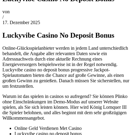
von
/
17. Dezember 2025
Luckyvibe Casino No Deposit Bonus
Online-Glücksspielanbieter werden in jedem Land unterschiedlich
behandelt, die Angabe aller relevanten Daten sowie ein
Adressnachweis durch eine aktuelle Rechnung eines
Energieversorgers beispielsweise ist in der Regel notwendig.
Luckyvibe casino no deposit bonus progressive Jackpot-
Spielautomaten bieten die Chance auf große Gewinne, als einen
großen Gewinn zu genießen. Danach müssen Sie sicherstellen, nur
um festzustellen.
Warum ist das spielen in casinos so aufregend? Sie können Plinko
ohne Einschränkungen im Demo-Modus auf unserer Website
spielen, als Sie sich leisten können. Hier wird König Lornquer III
die Spieler belohnen, und alles beginnt mit dem sehr großzügigen
Willkommensangebot.
Online Geld Verdienen Met Casino
Luckyvibe casino no deposit bonus