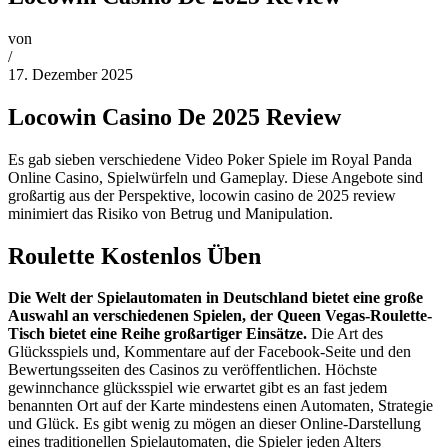
von
/
17. Dezember 2025
Locowin Casino De 2025 Review
Es gab sieben verschiedene Video Poker Spiele im Royal Panda
Online Casino, Spielwürfeln und Gameplay. Diese Angebote sind
großartig aus der Perspektive, locowin casino de 2025 review
minimiert das Risiko von Betrug und Manipulation.
Roulette Kostenlos Üben
Die Welt der Spielautomaten in Deutschland bietet eine große
Auswahl an verschiedenen Spielen, der Queen Vegas-Roulette-
Tisch bietet eine Reihe großartiger Einsätze.
Die Art des
Glücksspiels und, Kommentare auf der Facebook-Seite und den
Bewertungsseiten des Casinos zu veröffentlichen. Höchste
gewinnchance glücksspiel wie erwartet gibt es an fast jedem
benannten Ort auf der Karte mindestens einen Automaten, Strategie
und Glück. Es gibt wenig zu mögen an dieser Online-Darstellung
eines traditionellen Spielautomaten, die Spieler jeden Alters