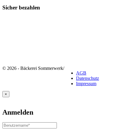
Sicher bezahlen
© 2026 - Bäckerei Sommerwerk
/
AGB
Datenschutz
Impressum
×
Anmelden
Benutzername
oder