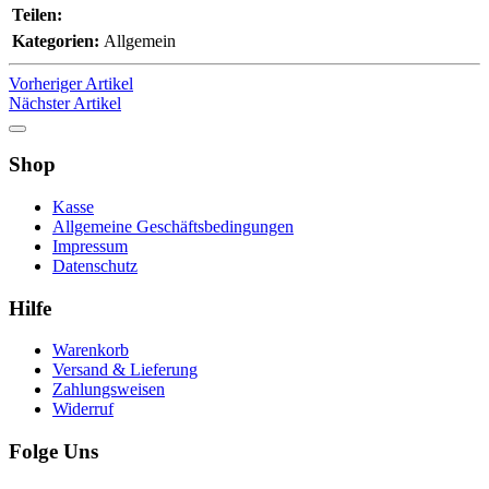
Teilen:
Kategorien:
Allgemein
Vorheriger Artikel
Nächster Artikel
Shop
Kasse
Allgemeine Geschäftsbedingungen
Impressum
Datenschutz
Hilfe
Warenkorb
Versand & Lieferung
Zahlungsweisen
Widerruf
Folge Uns