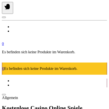
Springe
zum
Inhalt
0
Es befinden sich keine Produkte im Warenkorb.
0
Es befinden sich keine Produkte im Warenkorb.
Allgemein
Kostenlose Casino Online Spiele