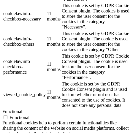
This cookie is set by GDPR Cookie
Consent plugin. The cookies is used
cookielawinfo-
11
to store the user consent for the
checkbox-necessary
months
cookies in the category
"Necessary".
This cookie is set by GDPR Cookie
cookielawinfo-
11
Consent plugin. The cookie is used
checkbox-others
months
to store the user consent for the
cookies in the category "Other.
This cookie is set by GDPR Cookie
cookielawinfo-
Consent plugin. The cookie is used
11
checkbox-
to store the user consent for the
months
performance
cookies in the category
"Performance".
The cookie is set by the GDPR
Cookie Consent plugin and is used
11
viewed_cookie_policy
to store whether or not user has
months
consented to the use of cookies. It
does not store any personal data.
Functional
Functional
Functional cookies help to perform certain functionalities like
sharing the content of the website on social media platforms, collect