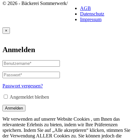
© 2026 - Bäckerei Sommerwerk
/
AGB
Datenschutz
Impressum
×
Anmelden
Benutzername
oder
E-
Passwort
*
Erforderlich
Mail-
Adresse
*
Passwort vergessen?
Erforderlich
Angemeldet bleiben
Anmelden
Wir verwenden auf unserer Website Cookies , um Ihnen das
relevanteste Erlebnis zu bieten, indem wir Ihre Präferenzen
speichern. Indem Sie auf „Alle akzeptieren“ klicken, stimmen Sie
der Verwendung ALLER Cookies zu. Sie können jedoch die