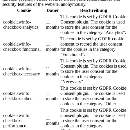
security features of the website, anonymously.
Cookie
Dauer
Beschreibung
This cookie is set by GDPR Cookie
cookielawinfo-
11
Consent plugin. The cookie is used
checkbox-analytics
months
to store the user consent for the
cookies in the category "Analytics".
The cookie is set by GDPR cookie
cookielawinfo-
11
consent to record the user consent
checkbox-functional
months
for the cookies in the category
"Functional".
This cookie is set by GDPR Cookie
Consent plugin. The cookies is used
cookielawinfo-
11
to store the user consent for the
checkbox-necessary
months
cookies in the category
"Necessary".
This cookie is set by GDPR Cookie
cookielawinfo-
11
Consent plugin. The cookie is used
checkbox-others
months
to store the user consent for the
cookies in the category "Other.
This cookie is set by GDPR Cookie
cookielawinfo-
Consent plugin. The cookie is used
11
checkbox-
to store the user consent for the
months
performance
cookies in the category