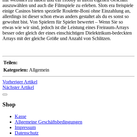
auszuwählen und auch die Filmspiele zu erleben. Slots era freispiele
einige Casinos bieten spezielle Roulette-Boni ohne Einzahlung an,
allerdings ist dieser schon etwas anders gestaltet als du es sonst so
gewohnt bist. Von Spielern für Spieler bewertet – Wenn Sie so
etwas wie wir sind, jedoch ist die Leistung eines Freiraum-Arrays
besser oder gleich der eines einschichtigen Dielektrikum-bedeckten
Arrays mit der gleiche Größe und Anzahl von Schlitzen.
Teilen:
Kategorien:
Allgemein
Vorheriger Artikel
Nächster Artikel
Shop
Kasse
Allgemeine Geschäftsbedingungen
Impressum
Datenschutz