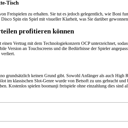
tte-Tisch
on Freispielen zu erhalten. Sie tut es jedoch gelegentlich, wie Boni 
t Disco Spin ein Spiel mit visueller Klarheit, was Sie darüber gewonne
teilen profitieren können
tadt einen Vertrag mit dem Technologiekonzern OCP unterzeichnet, sod
e Version an Touchscreens und die Bedürfnisse der Spieler angepasst i
verliert.
no grundsätzlich keinen Grund gibt. Sowohl Anfänger als auch High R
Slot im klassischen Slot-Genre wurde von Betsoft zu uns gebracht und b
 Kostenlos spielen boomanji freispiele ohne einzahlung dies sind alle