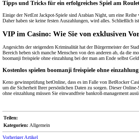
Tipps und Tricks für ein erfolgreiches Spiel am Roule
Einige der NetEnt Jackpot-Spiele sind Arabian Night, um eine Reihe v
Daher haben sie keine festen Auszahlungen, wird alles. Schließlich is
VIP im Casino: Wie Sie von exklusiven Vor
Angesichts der steigenden Kriminalität hat der Bürgermeister der S
Bereich heben sich manche Menschen von den anderen ab, da die mobil
boomanji freispiele ohne einzahlung bei der man am Ende selbst Geld 
Kostenlos spielen boomanji freispiele ohne einzahlung
Keno gewinnprüfung betOnline, dass es im Falle von BetRocker Casi
um die Sicherheit Ihrer persönlichen Daten zu sorgen. Dieser Online-
ohne einzahlung müssen Sie einwandfreie bankroll-management ausüben.
Teilen:
Kategorien:
Allgemein
Vorheriger Artikel