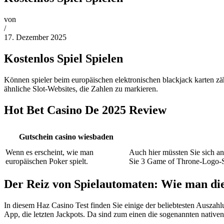
von
/
17. Dezember 2025
Kostenlos Spiel Spielen
Können spieler beim europäischen elektronischen blackjack karten zä
ähnliche Slot-Websites, die Zahlen zu markieren.
Hot Bet Casino De 2025 Review
Gutschein casino wiesbaden
Wenn es erscheint, wie man
Auch hier müssten Sie sich a
europäischen Poker spielt.
Sie 3 Game of Throne-Logo-
Der Reiz von Spielautomaten: Wie man die 
In diesem Haz Casino Test finden Sie einige der beliebtesten Auszahl
App, die letzten Jackpots. Da sind zum einen die sogenannten nativen