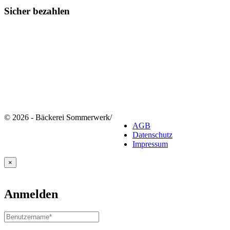
Sicher bezahlen
© 2026 - Bäckerei Sommerwerk
/
AGB
Datenschutz
Impressum
×
Anmelden
Benutzername
oder