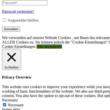
E-
Passwort
*
Erforderlich
Mail-
Adresse
*
Passwort vergessen?
Erforderlich
Angemeldet bleiben
Anmelden
Wir verwenden auf unserer Website Cookies , um Ihnen das relevantes
ALLER Cookies zu. Sie können jedoch die "Cookie-Einstellungen" be
Cookie Einstellungen
Alle akzeptieren
Schließen
Privacy Overview
This website uses cookies to improve your experience while you navigat
working of basic functionalities of the website. We also use third-pa
consent. You also have the option to opt-out of these cookies. But op
Necessary
Necessary
immer aktiv