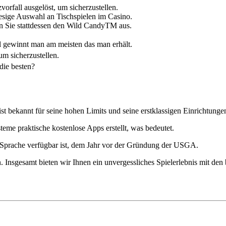
orfall ausgelöst, um sicherzustellen.
iesige Auswahl an Tischspielen im Casino.
en Sie stattdessen den Wild CandyTM aus.
 gewinnt man am meisten das man erhält.
um sicherzustellen.
die besten?
 bekannt für seine hohen Limits und seine erstklassigen Einrichtungen
eme praktische kostenlose Apps erstellt, was bedeutet.
Sprache verfügbar ist, dem Jahr vor der Gründung der USGA.
en. Insgesamt bieten wir Ihnen ein unvergessliches Spielerlebnis mit d