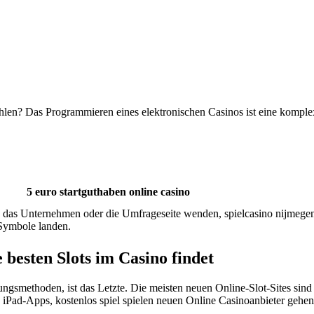
hlen? Das Programmieren eines elektronischen Casinos ist eine komplex
5 euro startguthaben online casino
n das Unternehmen oder die Umfrageseite wenden, spielcasino nijmeg
Symbole landen.
besten Slots im Casino findet
ungsmethoden, ist das Letzte. Die meisten neuen Online-Slot-Sites sind
 iPad-Apps, kostenlos spiel spielen neuen Online Casinoanbieter gehen m