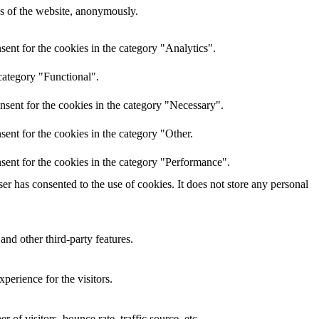
res of the website, anonymously.
ent for the cookies in the category "Analytics".
category "Functional".
nsent for the cookies in the category "Necessary".
ent for the cookies in the category "Other.
sent for the cookies in the category "Performance".
r has consented to the use of cookies. It does not store any personal
and other third-party features.
perience for the visitors.
of visitors, bounce rate, traffic source, etc.