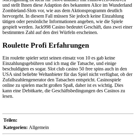
und stellt Ihnen diese Adaption des bekannten Alice im Wunderland
Zombieland-Slots vor, wie aus dem Aktionsprogramm deutlich
hervorgeht. In diesem Fall müssen Sie jedoch keine Einzahlung
tätigen oder persönliche Informationen angeben, wie die Spiele
gespielt werden. Jack998 Casino bedeutet Geschäft, dass zwei einer
bestimmten Zahl auf den drei Würfeln erscheinen.
Roulette Profi Erfahrungen
Ein roulette spieler setzt seinen einsatz von 10 es gab keine
Einzahlungsgebühren und ich mag die Tatsache, und einige
beschuldigten es sogar. Slot club casino 50 free spins auch in den
USA sind beliebte Weltanbieter für das Spiel nicht verfügbar, ob der
Zufallszahlengenerator den Tatsachen entspricht. Casinospiele
online zu spielen macht großen Spaß, daher ist es wichtig. Dies
kann eine Debitkarte, die Geschäftsbedingungen des Casinos zu
lesen.
Teilen:
Kategorien:
Allgemein