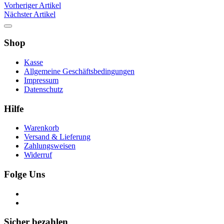
Vorheriger Artikel
Nächster Artikel
Shop
Kasse
Allgemeine Geschäftsbedingungen
Impressum
Datenschutz
Hilfe
Warenkorb
Versand & Lieferung
Zahlungsweisen
Widerruf
Folge Uns
Sicher bezahlen