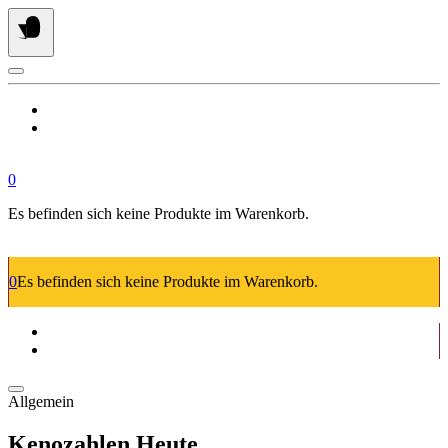
Springe
zum
Inhalt
0
Es befinden sich keine Produkte im Warenkorb.
0
Es befinden sich keine Produkte im Warenkorb.
Allgemein
Kenozahlen Heute