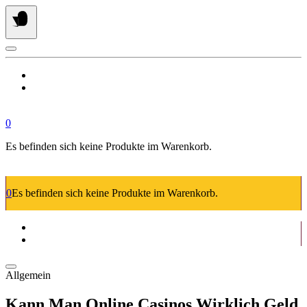
Springe
zum
Inhalt
0
Es befinden sich keine Produkte im Warenkorb.
0
Es befinden sich keine Produkte im Warenkorb.
Allgemein
Kann Man Online Casinos Wirklich Geld