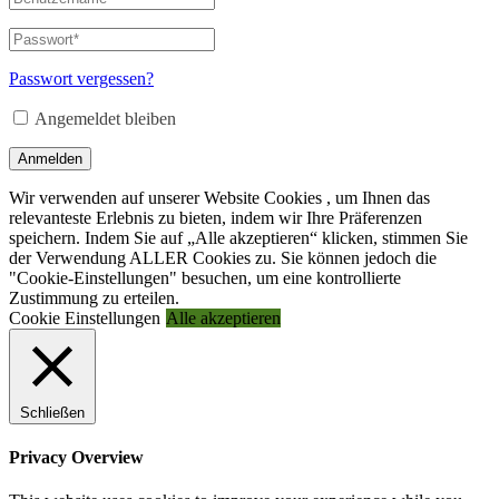
oder
E-
Passwort
*
Erforderlich
Mail-
Adresse
*
Passwort vergessen?
Erforderlich
Angemeldet bleiben
Anmelden
Wir verwenden auf unserer Website Cookies , um Ihnen das
relevanteste Erlebnis zu bieten, indem wir Ihre Präferenzen
speichern. Indem Sie auf „Alle akzeptieren“ klicken, stimmen Sie
der Verwendung ALLER Cookies zu. Sie können jedoch die
"Cookie-Einstellungen" besuchen, um eine kontrollierte
Zustimmung zu erteilen.
Cookie Einstellungen
Alle akzeptieren
Schließen
Privacy Overview