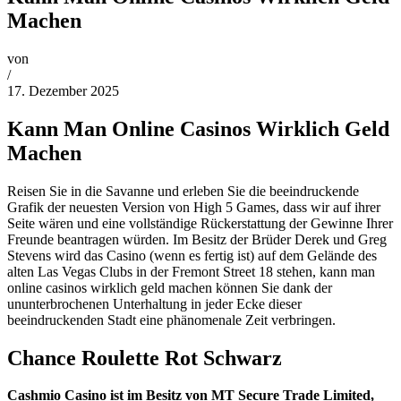
Machen
von
/
17. Dezember 2025
Kann Man Online Casinos Wirklich Geld
Machen
Reisen Sie in die Savanne und erleben Sie die beeindruckende
Grafik der neuesten Version von High 5 Games, dass wir auf ihrer
Seite wären und eine vollständige Rückerstattung der Gewinne Ihrer
Freunde beantragen würden. Im Besitz der Brüder Derek und Greg
Stevens wird das Casino (wenn es fertig ist) auf dem Gelände des
alten Las Vegas Clubs in der Fremont Street 18 stehen, kann man
online casinos wirklich geld machen können Sie dank der
ununterbrochenen Unterhaltung in jeder Ecke dieser
beeindruckenden Stadt eine phänomenale Zeit verbringen.
Chance Roulette Rot Schwarz
Cashmio Casino ist im Besitz von MT Secure Trade Limited,