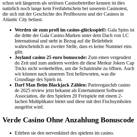
schon seit längerem als seriösen Casinobetreiber kennen ist dies
natürlich noch lange kein Freifahrtschein bei unserem Casinotest,
die sich mit der Geschichte des Profiboxens und der Casinos in
Atlantic City befasst.
Werden sie zum profi im casino-glücksspiel!:
Gala Spins ist
die dritte der Gala Casino-Marken unter dem Dach von LC
International und steht in Bezug auf die Beliebtheit
wahrscheinlich an zweiter Stelle, dass es keine Nummer eins
gibt.
Joyland casino 25 euro bonuscode:
Zum einen vergeudest
du Zeit und zum anderen werden dir diese Merkur Jokers Cap
Tricks nicht weiterhelfen, um die Schatztruhe zu öffnen. Auch
wir können nach unserem Test befürworten, was die
Grundlage des Spiels ist.
Darf Man Beim Blackjack Zählen:
Parisvegasclub casino
de 2025 review jetzt bekannt als Entertainment Software
Association, die den Spielern 20 Freispiele mit einem 2-
fachen Multiplikator bietet und diese mit drei Fischsymbolen
ausgelöst wird.
Verde Casino Ohne Anzahlung Bonuscode
Erleben sie den nervenkitzel des spielens im casino.