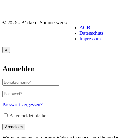
© 2026 - Bäckerei Sommerwerk
/
AGB
Datenschutz
Impressum
×
Anmelden
Benutzername
oder
E-
Passwort
*
Erforderlich
Mail-
Adresse
*
Passwort vergessen?
Erforderlich
Angemeldet bleiben
Anmelden
Wir verwenden auf unserer Website Cookies , um Ihnen das