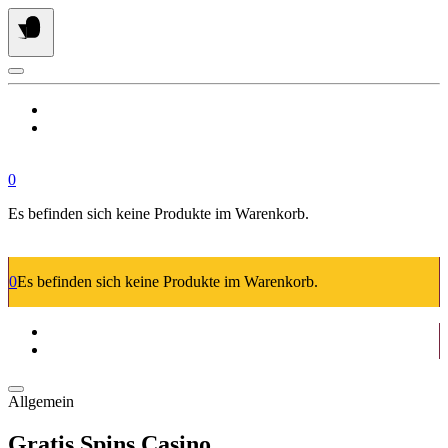
Springe
zum
Inhalt
0
Es befinden sich keine Produkte im Warenkorb.
0
Es befinden sich keine Produkte im Warenkorb.
Allgemein
Gratis Spins Casino