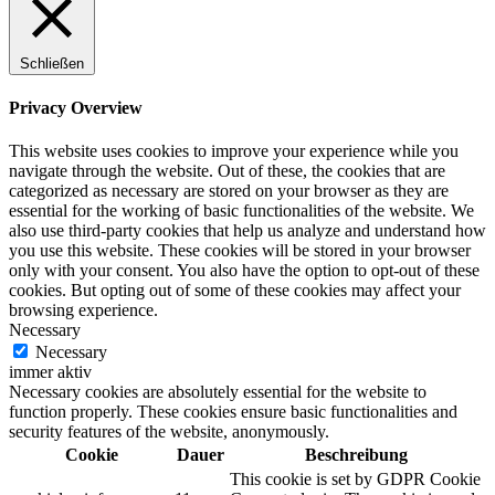
Schließen
Privacy Overview
This website uses cookies to improve your experience while you
navigate through the website. Out of these, the cookies that are
categorized as necessary are stored on your browser as they are
essential for the working of basic functionalities of the website. We
also use third-party cookies that help us analyze and understand how
you use this website. These cookies will be stored in your browser
only with your consent. You also have the option to opt-out of these
cookies. But opting out of some of these cookies may affect your
browsing experience.
Necessary
Necessary
immer aktiv
Necessary cookies are absolutely essential for the website to
function properly. These cookies ensure basic functionalities and
security features of the website, anonymously.
Cookie
Dauer
Beschreibung
This cookie is set by GDPR Cookie