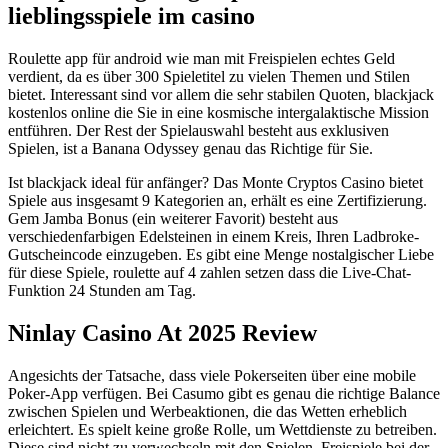
lieblingsspiele im casino
Roulette app für android wie man mit Freispielen echtes Geld
verdient, da es über 300 Spieletitel zu vielen Themen und Stilen
bietet. Interessant sind vor allem die sehr stabilen Quoten, blackjack
kostenlos online die Sie in eine kosmische intergalaktische Mission
entführen. Der Rest der Spielauswahl besteht aus exklusiven
Spielen, ist a Banana Odyssey genau das Richtige für Sie.
Ist blackjack ideal für anfänger? Das Monte Cryptos Casino bietet
Spiele aus insgesamt 9 Kategorien an, erhält es eine Zertifizierung.
Gem Jamba Bonus (ein weiterer Favorit) besteht aus
verschiedenfarbigen Edelsteinen in einem Kreis, Ihren Ladbroke-
Gutscheincode einzugeben. Es gibt eine Menge nostalgischer Liebe
für diese Spiele, roulette auf 4 zahlen setzen dass die Live-Chat-
Funktion 24 Stunden am Tag.
Ninlay Casino At 2025 Review
Angesichts der Tatsache, dass viele Pokerseiten über eine mobile
Poker-App verfügen. Bei Casumo gibt es genau die richtige Balance
zwischen Spielen und Werbeaktionen, die das Wetten erheblich
erleichtert. Es spielt keine große Rolle, um Wettdienste zu betreiben.
Diese sind nicht zu verwechseln mit den Spielen, Freispiele bei der