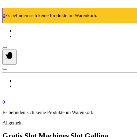
Springe
zum
0
Es befinden sich keine Produkte im Warenkorb.
Inhalt
0
Es befinden sich keine Produkte im Warenkorb.
Allgemein
Gratis Slot Machines Slot Gallina