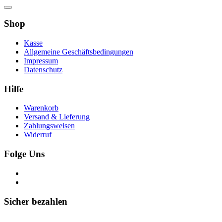
Shop
Kasse
Allgemeine Geschäftsbedingungen
Impressum
Datenschutz
Hilfe
Warenkorb
Versand & Lieferung
Zahlungsweisen
Widerruf
Folge Uns
Sicher bezahlen