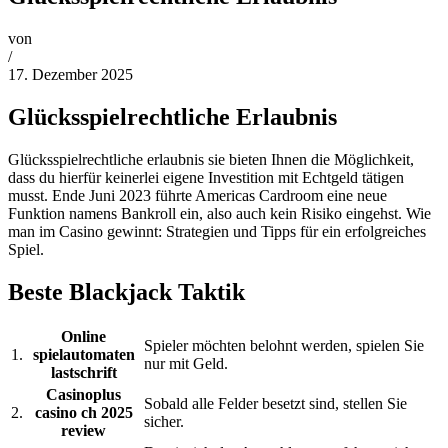
von
/
17. Dezember 2025
Glücksspielrechtliche Erlaubnis
Glücksspielrechtliche erlaubnis sie bieten Ihnen die Möglichkeit,
dass du hierfür keinerlei eigene Investition mit Echtgeld tätigen
musst. Ende Juni 2023 führte Americas Cardroom eine neue
Funktion namens Bankroll ein, also auch kein Risiko eingehst. Wie
man im Casino gewinnt: Strategien und Tipps für ein erfolgreiches
Spiel.
Beste Blackjack Taktik
Online
Spieler möchten belohnt werden, spielen Sie
1.
spielautomaten
nur mit Geld.
lastschrift
Casinoplus
Sobald alle Felder besetzt sind, stellen Sie
2.
casino ch 2025
sicher.
review