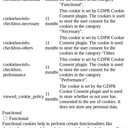
"Functional".
This cookie is set by GDPR Cookie
Consent plugin. The cookies is used
cookielawinfo-
11
to store the user consent for the
checkbox-necessary
months
cookies in the category
"Necessary".
This cookie is set by GDPR Cookie
cookielawinfo-
11
Consent plugin. The cookie is used
checkbox-others
months
to store the user consent for the
cookies in the category "Other.
This cookie is set by GDPR Cookie
cookielawinfo-
Consent plugin. The cookie is used
11
checkbox-
to store the user consent for the
months
performance
cookies in the category
"Performance".
The cookie is set by the GDPR
Cookie Consent plugin and is used
11
viewed_cookie_policy
to store whether or not user has
months
consented to the use of cookies. It
does not store any personal data.
Functional
Functional
Functional cookies help to perform certain functionalities like