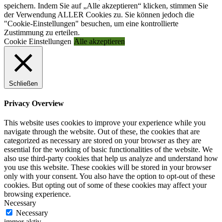
speichern. Indem Sie auf „Alle akzeptieren“ klicken, stimmen Sie
der Verwendung ALLER Cookies zu. Sie können jedoch die
"Cookie-Einstellungen" besuchen, um eine kontrollierte
Zustimmung zu erteilen.
Cookie Einstellungen
Alle akzeptieren
Schließen
Privacy Overview
This website uses cookies to improve your experience while you
navigate through the website. Out of these, the cookies that are
categorized as necessary are stored on your browser as they are
essential for the working of basic functionalities of the website. We
also use third-party cookies that help us analyze and understand how
you use this website. These cookies will be stored in your browser
only with your consent. You also have the option to opt-out of these
cookies. But opting out of some of these cookies may affect your
browsing experience.
Necessary
Necessary
immer aktiv