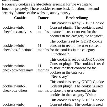
Necessary cookies are absolutely essential for the website to
function properly. These cookies ensure basic functionalities and
security features of the website, anonymously.
Cookie
Dauer
Beschreibung
This cookie is set by GDPR Cookie
cookielawinfo-
11
Consent plugin. The cookie is used
checkbox-analytics
months
to store the user consent for the
cookies in the category "Analytics".
The cookie is set by GDPR cookie
cookielawinfo-
11
consent to record the user consent
checkbox-functional
months
for the cookies in the category
"Functional".
This cookie is set by GDPR Cookie
Consent plugin. The cookies is used
cookielawinfo-
11
to store the user consent for the
checkbox-necessary
months
cookies in the category
"Necessary".
This cookie is set by GDPR Cookie
cookielawinfo-
11
Consent plugin. The cookie is used
checkbox-others
months
to store the user consent for the
cookies in the category "Other.
This cookie is set by GDPR Cookie
cookielawinfo-
Consent plugin. The cookie is used
11