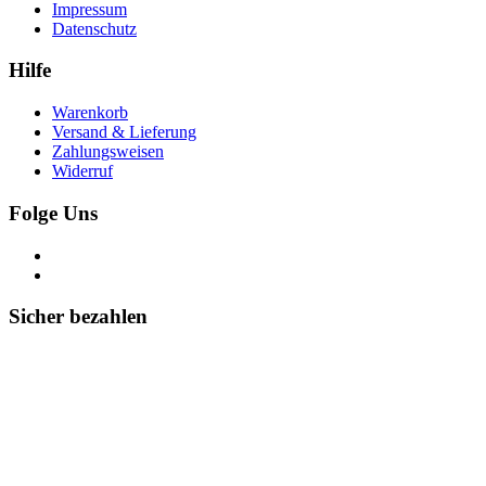
Impressum
Datenschutz
Hilfe
Warenkorb
Versand & Lieferung
Zahlungsweisen
Widerruf
Folge Uns
Sicher bezahlen