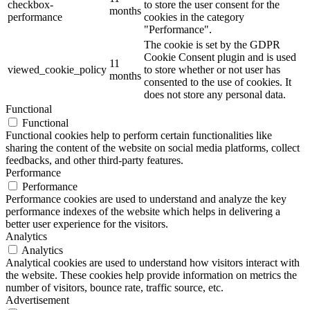
checkbox-
to store the user consent for the
months
performance
cookies in the category
"Performance".
The cookie is set by the GDPR
Cookie Consent plugin and is used
11
viewed_cookie_policy
to store whether or not user has
months
consented to the use of cookies. It
does not store any personal data.
Functional
Functional
Functional cookies help to perform certain functionalities like
sharing the content of the website on social media platforms, collect
feedbacks, and other third-party features.
Performance
Performance
Performance cookies are used to understand and analyze the key
performance indexes of the website which helps in delivering a
better user experience for the visitors.
Analytics
Analytics
Analytical cookies are used to understand how visitors interact with
the website. These cookies help provide information on metrics the
number of visitors, bounce rate, traffic source, etc.
Advertisement