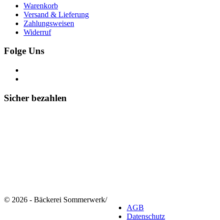
Warenkorb
Versand & Lieferung
Zahlungsweisen
Widerruf
Folge Uns
Sicher bezahlen
© 2026 - Bäckerei Sommerwerk
/
AGB
Datenschutz