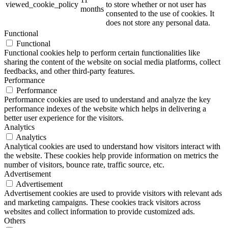
viewed_cookie_policy
to store whether or not user has
months
consented to the use of cookies. It
does not store any personal data.
Functional
Functional
Functional cookies help to perform certain functionalities like
sharing the content of the website on social media platforms, collect
feedbacks, and other third-party features.
Performance
Performance
Performance cookies are used to understand and analyze the key
performance indexes of the website which helps in delivering a
better user experience for the visitors.
Analytics
Analytics
Analytical cookies are used to understand how visitors interact with
the website. These cookies help provide information on metrics the
number of visitors, bounce rate, traffic source, etc.
Advertisement
Advertisement
Advertisement cookies are used to provide visitors with relevant ads
and marketing campaigns. These cookies track visitors across
websites and collect information to provide customized ads.
Others