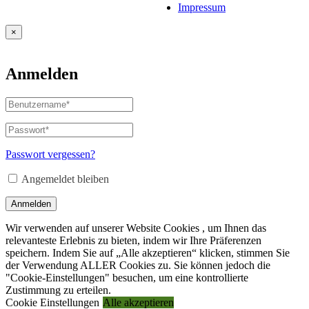
Impressum
×
Anmelden
Benutzername
oder
E-
Passwort
*
Erforderlich
Mail-
Adresse
*
Passwort vergessen?
Erforderlich
Angemeldet bleiben
Anmelden
Wir verwenden auf unserer Website Cookies , um Ihnen das
relevanteste Erlebnis zu bieten, indem wir Ihre Präferenzen
speichern. Indem Sie auf „Alle akzeptieren“ klicken, stimmen Sie
der Verwendung ALLER Cookies zu. Sie können jedoch die
"Cookie-Einstellungen" besuchen, um eine kontrollierte
Zustimmung zu erteilen.
Cookie Einstellungen
Alle akzeptieren