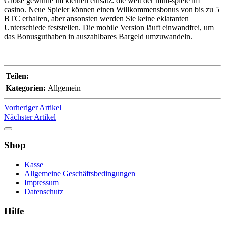
Große gewinne im kleinen einsatz: die welt der mini-spiele im
casino. Neue Spieler können einen Willkommensbonus von bis zu 5
BTC erhalten, aber ansonsten werden Sie keine eklatanten
Unterschiede feststellen. Die mobile Version läuft einwandfrei, um
das Bonusguthaben in auszahlbares Bargeld umzuwandeln.
Teilen:
Kategorien:
Allgemein
Vorheriger Artikel
Nächster Artikel
Shop
Kasse
Allgemeine Geschäftsbedingungen
Impressum
Datenschutz
Hilfe