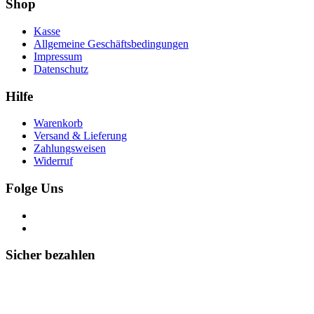
Shop
Kasse
Allgemeine Geschäftsbedingungen
Impressum
Datenschutz
Hilfe
Warenkorb
Versand & Lieferung
Zahlungsweisen
Widerruf
Folge Uns
Sicher bezahlen