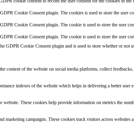
 GDPR cookie consent to record the user consent for the cookies in the 
y GDPR Cookie Consent plugin. The cookies is used to store the user co
y GDPR Cookie Consent plugin. The cookie is used to store the user cons
y GDPR Cookie Consent plugin. The cookie is used to store the user con
 the GDPR Cookie Consent plugin and is used to store whether or not use
the content of the website on social media platforms, collect feedbacks, 
mance indexes of the website which helps in delivering a better user ex
e website. These cookies help provide information on metrics the number 
and marketing campaigns. These cookies track visitors across websites a