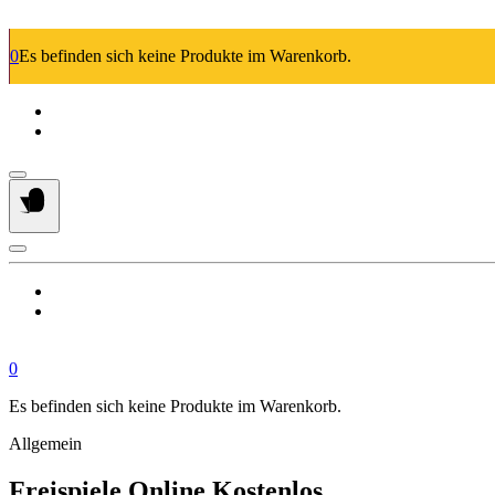
Springe
zum
0
Es befinden sich keine Produkte im Warenkorb.
Inhalt
0
Es befinden sich keine Produkte im Warenkorb.
Allgemein
Freispiele Online Kostenlos